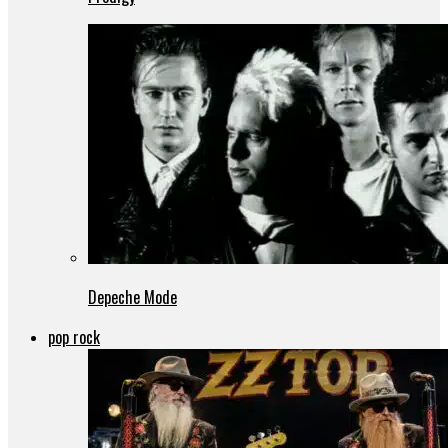
Depeche Mode
pop rock