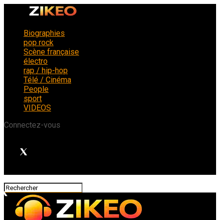
Biographies
pop rock
Scène française
électro
rap / hip-hop
Télé / Cinéma
People
sport
VIDEOS
Connectez-vous