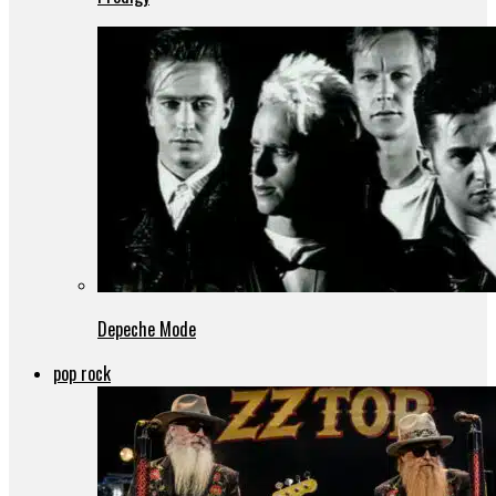
Depeche Mode
pop rock