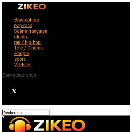
Biographies
pop rock
Scène française
électro
rap / hip-hop
Télé / Cinéma
People
sport
VIDEOS
Connectez-vous