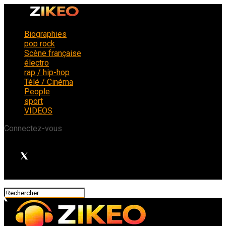
Biographies
pop rock
Scène française
électro
rap / hip-hop
Télé / Cinéma
People
sport
VIDEOS
Connectez-vous