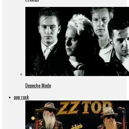
Depeche Mode
pop rock