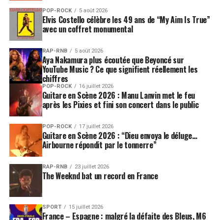
Trespassers et Heidi Happy dans un joli tir groupé
POP-ROCK
5 août 2026
Elvis Costello célèbre les 49 ans de “My Aim Is True”
suisseallemand. Le versant indie n’est pas en reste avec
avec un coffret monumental
les lausannois Toboggan, trio au rock renouvelé et
palpitant, The Proteins, formation genevoise énervée et
RAP-RNB
5 août 2026
volontaire ou Peter Kernel, représentants tessinois du
Aya Nakamura plus écoutée que Beyoncé sur
rock indépendant. Quant aux genevois de Mama Rosin,
YouTube Music ? Ce que signifient réellement les
chiffres
ils emballeront l’Asse de leur rock cajun surprenant.
POP-ROCK
16 juillet 2026
Guitare en Scène 2026 : Manu Lanvin met le feu
Après leur reformation,
NTM
, groupe de rappeurs
après les Pixies et fini son concert dans le public
parisiens de la première heure, illuminera Paléo de ses
brûlots à la pertinence toute actuelle, tandis qu’
Oxmo
POP-ROCK
17 juillet 2026
Guitare en Scène 2026 : “Dieu envoya le déluge…
Puccino
et son hip-hop flirtant volontiers avec le jazz
Airbourne répondit par le tonnerre”
ou
Abd Al Malik
, slameur talentueux et touchant,
viendront décliner toutes les richesses de la culture hip-
RAP-RNB
23 juillet 2026
hop. Ayo ravira le public de sa soul empreinte
The Weeknd bat un record en France
d’émotions. Barrington Levy ou Alborosie apporteront
une traditionnelle touche reggae toute bienvenue tandis
que les Espagnols de Ska-P et leur ska-punk énervé ne
SPORT
15 juillet 2026
France – Espagne : malgré la défaite des Bleus, M6
manqueront pas d’incendier l’Asse.