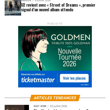
VIDEOS
8 juillet 2026
U2 revient avec « Street of Dreams », premier
SUJETS ASSOCIÉS:
FRANCIS CABREL
FRANZ FERDINAND
signal d’un nouvel album attendu
LA RUE KETANOU
MOBY
PALÉO FESTIVAL
PLACEBO
THE PRODIGY
TRACY CHAPMAN
PUBLICITÉ
ARTICLES TENDANCES
RAP-RNB
23 juillet 2026