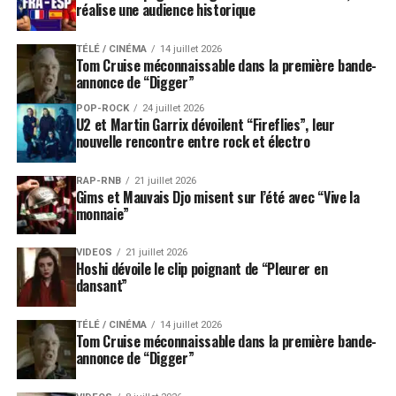
réalise une audience historique
Pays aux multiples facettes culturelles, l’Inde est une
TÉLÉ / CINÉMA
14 juillet 2026
terre d’investigation infinie. Le showman invétéré Trilok
Tom Cruise méconnaissable dans la première bande-
Gurtu offrira une relecture épatante de musique
annonce de “Digger”
traditionnelle à la sauce électro et jazz. Kiran Ahluwalia
POP-ROCK
24 juillet 2026
mélangera avec perspicacité Ghazal (chansons d’amour)
U2 et Martin Garrix dévoilent “Fireflies”, leur
nouvelle rencontre entre rock et électro
fado et blues, tandis que Raghunath Manet présentera
l’énorme variété des arts vivants indiens avec un
RAP-RNB
21 juillet 2026
spectacle mêlant danses et musiques traditionnelles.
Gims et Mauvais Djo misent sur l’été avec “Vive la
Dans « Bénarès Project », Erik Truffaz et Malcom Braff
monnaie”
collaboreront avec Apurba & Indrani Mukherjee pour
un concert de jazz contemporain baigné de musique
VIDEOS
21 juillet 2026
Hoshi dévoile le clip poignant de “Pleurer en
classique indienne.
dansant”
Dimanche, le Concerto n°5 pour piano dit
TÉLÉ / CINÉMA
14 juillet 2026
« L’Empereur » de Beethoven sera offert au public de
Tom Cruise méconnaissable dans la première bande-
Paléo
avec une interprétation au piano du virtuose
annonce de “Digger”
Peter Roesel.