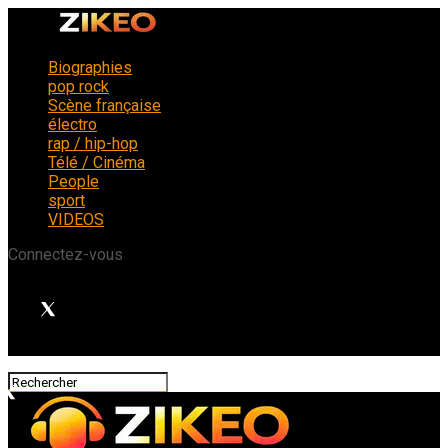
Biographies
pop rock
Scène française
électro
rap / hip-hop
Télé / Cinéma
People
sport
VIDEOS
Connectez-vous