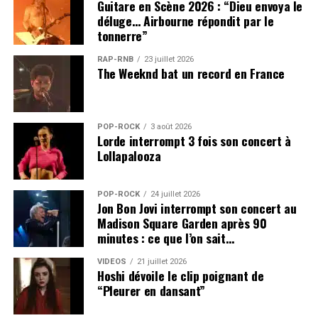
Guitare en Scène 2026 : “Dieu envoya le
enregistrait son premier album, et la formation devenue
déluge… Airbourne répondit par le
capable de remplir les plus grandes salles européennes.
tonnerre”
La fragilité demeure, mais elle s’accompagne désormais
RAP-RNB
23 juillet 2026
d’une maîtrise et d’une densité sonore nouvelles.
The Weeknd bat un record en France
Cette approche distingue clairement “
Placebo
RE:CREATED
” d’un remaster traditionnel. Le son n’a
pas seulement été nettoyé ou amplifié. Les morceaux
POP-ROCK
3 août 2026
Lorde interrompt 3 fois son concert à
ont été repensés à partir de leur histoire et de la
Lollapalooza
manière dont ils ont grandi devant le public.
Des éditions conçues pour les
POP-ROCK
24 juillet 2026
Jon Bon Jovi interrompt son concert au
Madison Square Garden après 90
collectionneurs
minutes : ce que l’on sait…
“
Placebo RE:CREATED
” est proposé en
VIDEOS
21 juillet 2026
Hoshi dévoile le clip poignant de
téléchargement et sur les plateformes de streaming,
“Pleurer en dansant”
mais aussi dans plusieurs formats physiques.