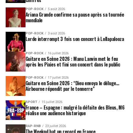
l’isolement, aux dépendances ou à la recherche
POP-ROCK
5 août 2026
d’identité composaient un univers radicalement
Ariana Grande confirme sa pause après sa tournée
différent de celui de nombreux groupes de l’époque.
mondiale
Des morceaux comme
Teenage Angst
,
36 Degrees
,
POP-ROCK
3 août 2026
Lorde interrompt 3 fois son concert à Lollapalooza
Bruise Pristine
et surtout
Nancy Boy
ont rapidement
installé Placebo comme la voix de celles et ceux qui ne
se reconnaissaient pas dans les normes dominantes.
POP-ROCK
16 juillet 2026
Guitare en Scène 2026 : Manu Lanvin met le feu
L’album a atteint la cinquième place du classement
après les Pixies et fini son concert dans le public
britannique, tandis que
Nancy Boy
s’est hissé jusqu’au
quatrième rang des ventes de singles au Royaume-Uni.
POP-ROCK
17 juillet 2026
Guitare en Scène 2026 : “Dieu envoya le déluge…
Trois décennies plus tard, cette liberté esthétique et
Airbourne répondit par le tonnerre”
cette manière d’aborder l’identité ou la marginalité
n’ont rien perdu de leur force. Dans un contexte où les
SPORT
15 juillet 2026
France – Espagne : malgré la défaite des Bleus, M6
questions liées à l’expression de genre, à l’individualité
réalise une audience historique
et à la différence restent particulièrement débattues, le
premier album de Placebo apparaît même
RAP-RNB
23 juillet 2026
étonnamment actuel.
The Weeknd bat un record en France