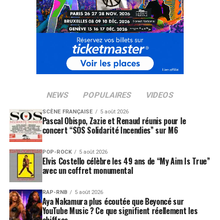
album considéré comme imparfait, mais de terminer une
vision que les musiciens ne possédaient pas encore
totalement les moyens techniques de concrétiser en
1996.
Un premier album qui refusait
les règles du rock britannique
NEWS
POPULAIRES
VIDEOS
Lors de sa sortie en juin 1996, “
Placebo
” avait
SCÈNE FRANÇAISE
5 août 2026
Pascal Obispo, Zazie et Renaud réunis pour le
immédiatement distingué le groupe du reste de la scène
concert “SOS Solidarité Incendies” sur M6
britannique. Alors que le succès de la Britpop imposait
une image souvent très masculine du rock, Brian Molko
POP-ROCK
5 août 2026
et Stefan Olsdal proposaient une esthétique
Elvis Costello célèbre les 49 ans de “My Aim Is True”
avec un coffret monumental
volontairement ambiguë, provocante et difficile à
classer.
RAP-RNB
5 août 2026
Aya Nakamura plus écoutée que Beyoncé sur
Le chant aigu et reconnaissable de Brian Molko, les
YouTube Music ? Ce que signifient réellement les
guitares abrasives, les textes consacrés au désir, à
chiffres