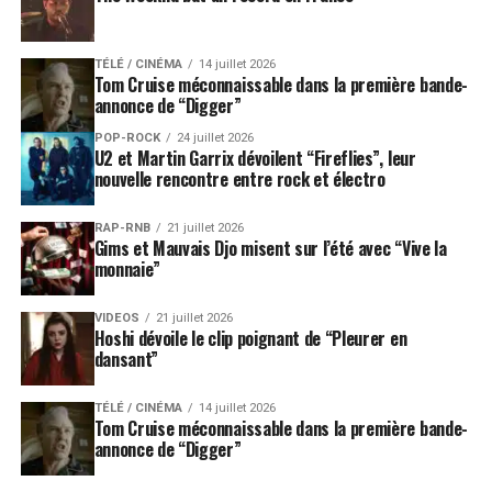
Douze chansons revisitées dans
TÉLÉ / CINÉMA
14 juillet 2026
Tom Cruise méconnaissable dans la première bande-
Placebo RE
annonce de “Digger”
Le nouvel album reprend l’ordre du disque original. Il
POP-ROCK
24 juillet 2026
U2 et Martin Garrix dévoilent “Fireflies”, leur
s’ouvre avec
Come Home
avant de retrouver
Teenage
nouvelle rencontre entre rock et électro
Angst
,
Bionic
,
36 Degrees
et
Hang On To Your IQ
.
RAP-RNB
21 juillet 2026
La seconde partie réunit plusieurs chansons devenues
Gims et Mauvais Djo misent sur l’été avec “Vive la
indissociables de l’identité de Placebo :
Nancy Boy
,
I
monnaie”
Know
,
Bruise Pristine
,
Lady Of The Flowers
et
Swallow
.
VIDEOS
21 juillet 2026
Hoshi dévoile le clip poignant de “Pleurer en
dansant”
Deux titres supplémentaires complètent cette nouvelle
version :
Drowning By Numbers
et
H.K. Farewell
. Ces
TÉLÉ / CINÉMA
14 juillet 2026
morceaux, déjà liés à la période du premier album,
Tom Cruise méconnaissable dans la première bande-
permettent d’élargir le récit au-delà des dix chansons
annonce de “Digger”
présentes sur l’édition initiale.