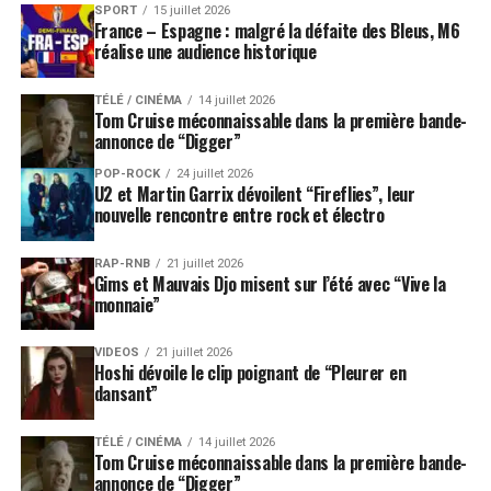
SPORT
15 juillet 2026
France – Espagne : malgré la défaite des Bleus, M6
réalise une audience historique
TÉLÉ / CINÉMA
14 juillet 2026
Tom Cruise méconnaissable dans la première bande-
annonce de “Digger”
POP-ROCK
24 juillet 2026
U2 et Martin Garrix dévoilent “Fireflies”, leur
nouvelle rencontre entre rock et électro
RAP-RNB
21 juillet 2026
Gims et Mauvais Djo misent sur l’été avec “Vive la
monnaie”
VIDEOS
21 juillet 2026
Hoshi dévoile le clip poignant de “Pleurer en
dansant”
TÉLÉ / CINÉMA
14 juillet 2026
Tom Cruise méconnaissable dans la première bande-
annonce de “Digger”