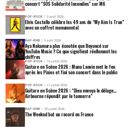
concert “SOS Solidarité Incendies” sur M6
POP-ROCK
5 août 2026
Elvis Costello célèbre les 49 ans de “My Aim Is True”
avec un coffret monumental
RAP-RNB
5 août 2026
Aya Nakamura plus écoutée que Beyoncé sur
YouTube Music ? Ce que signifient réellement les
chiffres
POP-ROCK
16 juillet 2026
Guitare en Scène 2026 : Manu Lanvin met le feu
après les Pixies et fini son concert dans le public
POP-ROCK
17 juillet 2026
Guitare en Scène 2026 : “Dieu envoya le déluge…
Airbourne répondit par le tonnerre”
RAP-RNB
23 juillet 2026
The Weeknd bat un record en France