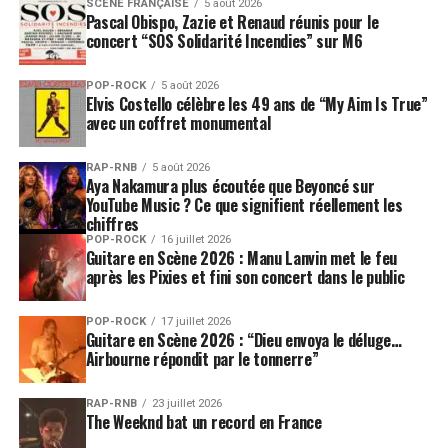
SCÈNE FRANÇAISE
5 août 2026
Pascal Obispo, Zazie et Renaud réunis pour le
concert “SOS Solidarité Incendies” sur M6
POP-ROCK
5 août 2026
Elvis Costello célèbre les 49 ans de “My Aim Is True”
avec un coffret monumental
RAP-RNB
5 août 2026
Aya Nakamura plus écoutée que Beyoncé sur
YouTube Music ? Ce que signifient réellement les
chiffres
POP-ROCK
16 juillet 2026
Guitare en Scène 2026 : Manu Lanvin met le feu
après les Pixies et fini son concert dans le public
POP-ROCK
17 juillet 2026
Guitare en Scène 2026 : “Dieu envoya le déluge…
Airbourne répondit par le tonnerre”
RAP-RNB
23 juillet 2026
The Weeknd bat un record en France