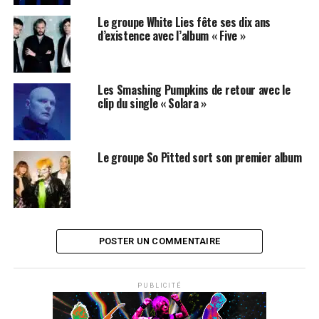
leader du groupe est réputé pour son tempérament
fougueux et autoritaire.
Le groupe White Lies fête ses dix ans
d’existence avec l’album « Five »
LES ALBUMS DES SMASHING PUMPKINS SONT
DISPONIBLES SUR
AMAZON
Les Smashing Pumpkins de retour avec le
clip du single « Solara »
SUJETS ASSOCIÉS:
BILLY CORGAN
SMASHING PUMPKINS
THE SMASHING PUMPKINS
Le groupe So Pitted sort son premier album
POSTER UN COMMENTAIRE
PUBLICITÉ