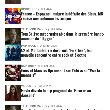
SPORT
15 juillet 2026
France – Espagne : malgré la défaite des Bleus, M6
réalise une audience historique
TÉLÉ / CINÉMA
14 juillet 2026
Tom Cruise méconnaissable dans la première bande-
annonce de “Digger”
POP-ROCK
24 juillet 2026
U2 et Martin Garrix dévoilent “Fireflies”, leur
nouvelle rencontre entre rock et électro
RAP-RNB
21 juillet 2026
Gims et Mauvais Djo misent sur l’été avec “Vive la
monnaie”
VIDEOS
21 juillet 2026
Hoshi dévoile le clip poignant de “Pleurer en
dansant”
TÉLÉ / CINÉMA
14 juillet 2026