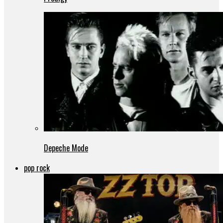
Depeche Mode
pop rock