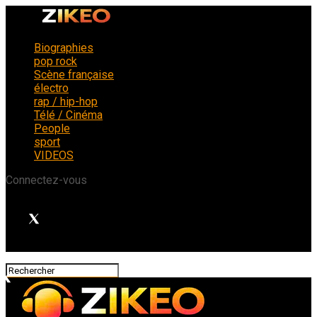
Biographies
pop rock
Scène française
électro
rap / hip-hop
Télé / Cinéma
People
sport
VIDEOS
Connectez-vous