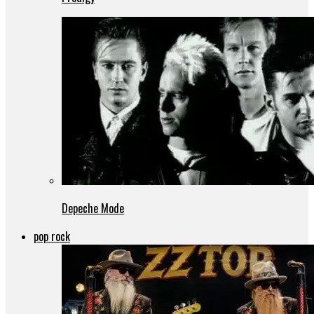
Depeche Mode
pop rock