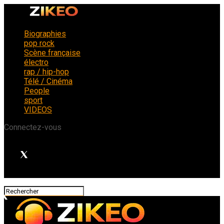
Biographies
pop rock
Scène française
électro
rap / hip-hop
Télé / Cinéma
People
sport
VIDEOS
Connectez-vous