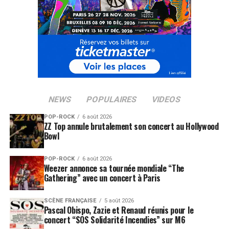
L’artiste qui apparait vieilli et grimé, joue avec son
propre personnage et s’amuse de sa carrière passée et à
venir… Une nouvelle façon de s’attacher à la
personnalité de l’artiste.
LES FILMS DE JEAN-PAUL ROUVE SONT
DISPONIBLES ICI
NEWS
POPULAIRES
VIDEOS
POP-ROCK
6 août 2026
SUJETS ASSOCIÉS:
GERARD DEPARDIEU
NIKOS ALIAGAS
ZZ Top annule brutalement son concert au Hollywood
Bowl
POP-ROCK
6 août 2026
Weezer annonce sa tournée mondiale “The
Gathering” avec un concert à Paris
SCÈNE FRANÇAISE
5 août 2026
Pascal Obispo, Zazie et Renaud réunis pour le
concert “SOS Solidarité Incendies” sur M6