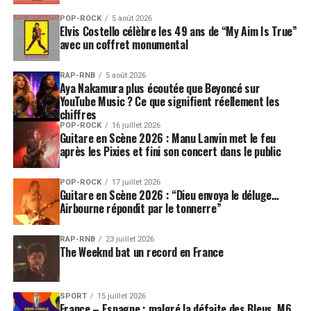
POP-ROCK
5 août 2026
Elvis Costello célèbre les 49 ans de “My Aim Is True”
avec un coffret monumental
RAP-RNB
5 août 2026
Aya Nakamura plus écoutée que Beyoncé sur
YouTube Music ? Ce que signifient réellement les
chiffres
POP-ROCK
16 juillet 2026
Guitare en Scène 2026 : Manu Lanvin met le feu
après les Pixies et fini son concert dans le public
POP-ROCK
17 juillet 2026
Guitare en Scène 2026 : “Dieu envoya le déluge…
Airbourne répondit par le tonnerre”
RAP-RNB
23 juillet 2026
The Weeknd bat un record en France
SPORT
15 juillet 2026
France – Espagne : malgré la défaite des Bleus, M6