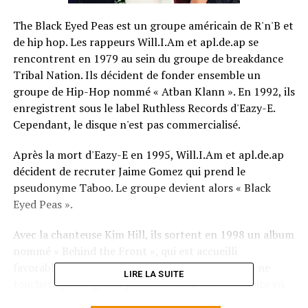
The Black Eyed Peas est un groupe américain de R'n'B et
de hip hop. Les rappeurs Will.I.Am et apl.de.ap se
rencontrent en 1979 au sein du groupe de breakdance
Tribal Nation. Ils décident de fonder ensemble un
groupe de Hip-Hop nommé « Atban Klann ». En 1992, ils
enregistrent sous le label Ruthless Records d'Eazy-E.
Cependant, le disque n'est pas commercialisé.
Après la mort d'Eazy-E en 1995, Will.I.Am et apl.de.ap
décident de recruter Jaime Gomez qui prend le
pseudonyme Taboo. Le groupe devient alors « Black
Eyed Peas ».
Avec la chanteuse Kim Hill, ils sortent en 1998 un album
nommé « Behind the Front », qui est accueilli
favorablement par les critiques hip-hop mais qui ne
LIRE LA SUITE
touchera pas le grand public. Ils reviennent ensuite en
2000 avec un second album « Bridging the Gap ».