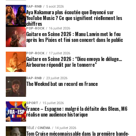
RAP-RNB
5 août 2026
Aya Nakamura plus écoutée que Beyoncé sur
YouTube Music ? Ce que signifient réellement les
chiffres
POP-ROCK
16 juillet 2026
Guitare en Scène 2026 : Manu Lanvin met le feu
après les Pixies et fini son concert dans le public
POP-ROCK
17 juillet 2026
Guitare en Scène 2026 : “Dieu envoya le déluge…
Airbourne répondit par le tonnerre”
RAP-RNB
23 juillet 2026
The Weeknd bat un record en France
SPORT
15 juillet 2026
France – Espagne : malgré la défaite des Bleus, M6
réalise une audience historique
TÉLÉ / CINÉMA
14 juillet 2026
Tom Cruise méconnaissable dans la première bande-