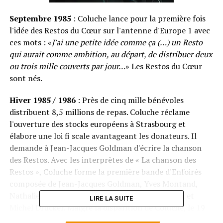
Septembre 1985
: Coluche lance pour la première fois
l'idée des Restos du Cœur sur l'antenne d'Europe 1 avec
ces mots : «
J'ai une petite idée comme ça (…) un Resto
qui aurait comme ambition, au départ, de distribuer deux
ou trois mille couverts par jour…
» Les Restos du Cœur
sont nés.
Hiver 1985 / 1986
: Près de cinq mille bénévoles
distribuent 8,5 millions de repas. Coluche réclame
l'ouverture des stocks européens à Strasbourg et
élabore une loi fi scale avantageant les donateurs. Il
demande à Jean-Jacques Goldman d'écrire la chanson
des Restos. Avec les interprètes de « La chanson des
Restos », Coluche forme la première bande d'Enfoirés
composée de Jean-Jacques Goldman, Yves Montand,
Nathalie Baye, Catherine Deneuve, Michel Platini et
LIRE LA SUITE
Michel Drucker. Malgré la disparition de Coluche, le 19
juin, les artistes se retrouvent sur le plateau d'une