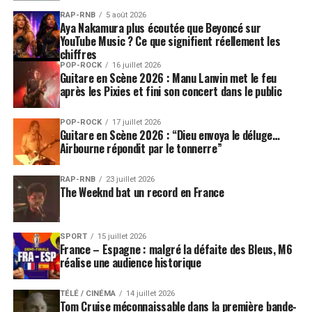
RAP-RNB
5 août 2026
Aya Nakamura plus écoutée que Beyoncé sur
YouTube Music ? Ce que signifient réellement les
chiffres
POP-ROCK
16 juillet 2026
Guitare en Scène 2026 : Manu Lanvin met le feu
après les Pixies et fini son concert dans le public
POP-ROCK
17 juillet 2026
Guitare en Scène 2026 : “Dieu envoya le déluge…
Airbourne répondit par le tonnerre”
RAP-RNB
23 juillet 2026
The Weeknd bat un record en France
SPORT
15 juillet 2026
France – Espagne : malgré la défaite des Bleus, M6
réalise une audience historique
TÉLÉ / CINÉMA
14 juillet 2026
Tom Cruise méconnaissable dans la première bande-