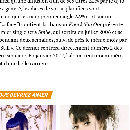
insi qu'une diffusion d'un de ses titres
LDN
par le dj Jo
z généré, les dates de sortie planifiées sont
nson qui sera son premier single
LDN
sort sur un
. La face B contient la chanson
Knock 'Em Out
présente
emier single sera
Smile
, qui sortira en juillet 2006 et se
 pendant deux semaines, suivi de près le même mois par
 Still ». Ce dernier rentrera directement numéro 2 des
re semaine. En janvier 2007, l'album rentrera numéro
t d'une belle carrière…
OUS DEVRIEZ AIMER