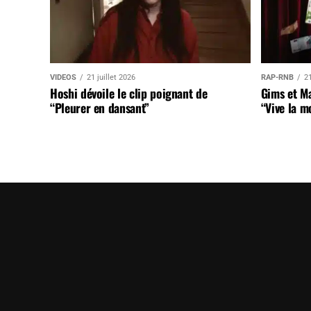
VIDEOS
21 juillet 2026
RAP-RNB
21
Hoshi dévoile le clip poignant de
Gims et Ma
“Pleurer en dansant”
“Vive la m