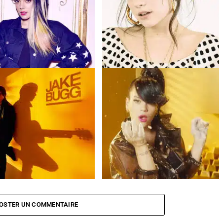
 Lily Allen : la billetterie est
Lily Allen de retour avec l’album «
 !
Sheezus »
gg sort l’album « Shangri La »
LILY ALLEN Hard Out Here
OSTER UN COMMENTAIRE