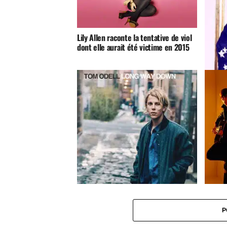
Lily Allen raconte la tentative de viol
dont elle aurait été victime en 2015
Concert
ouverte
Tom Odell
Long Way Down
Jake Bu
P