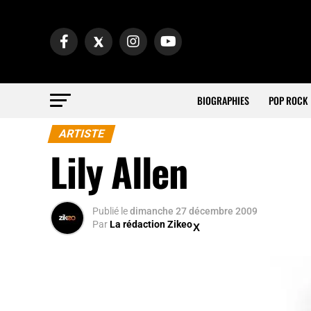
BIOGRAPHIES
POP ROCK
ARTISTE
Lily Allen
Publié
le
dimanche 27 décembre 2009
Par
La rédaction Zikeo