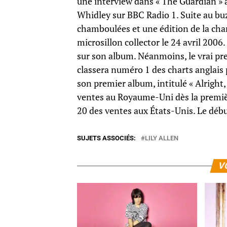
une interview dans « The Guardian » a
Whidley sur BBC Radio 1. Suite au buz
chamboulées et une édition de la cha
microsillon collector le 24 avril 2006
sur son album. Néanmoins, le vrai pr
classera numéro 1 des charts anglais
son premier album, intitulé « Alright,
ventes au Royaume-Uni dès la premiè
20 des ventes aux États-Unis. Le débu
SUJETS ASSOCIÉS:
LILY ALLEN
V