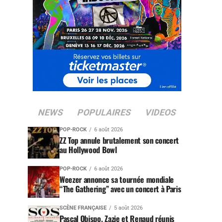
NEWS
POPULAIRES
VIDEOS
POP-ROCK
6 août 2026
ZZ Top annule brutalement son concert
au Hollywood Bowl
POP-ROCK
6 août 2026
Weezer annonce sa tournée mondiale
“The Gathering” avec un concert à Paris
SCÈNE FRANÇAISE
5 août 2026
Pascal Obispo, Zazie et Renaud réunis