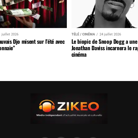
 juillet 2026
TÉLÉ / CINÉMA
24 juillet 2026
uvais Djo misent sur l’été avec
Le biopic de Snoop Dogg a une 
onnaie”
Jonathan Daviss incarnera le r
cinéma