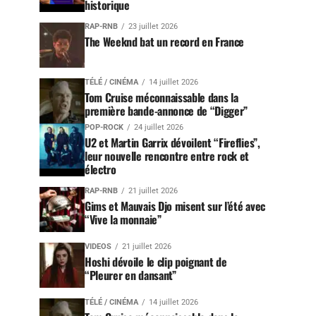
historique
RAP-RNB
23 juillet 2026
The Weeknd bat un record en France
TÉLÉ / CINÉMA
14 juillet 2026
Tom Cruise méconnaissable dans la
première bande-annonce de “Digger”
POP-ROCK
24 juillet 2026
U2 et Martin Garrix dévoilent “Fireflies”,
leur nouvelle rencontre entre rock et
électro
RAP-RNB
21 juillet 2026
Gims et Mauvais Djo misent sur l’été avec
“Vive la monnaie”
VIDEOS
21 juillet 2026
Hoshi dévoile le clip poignant de
“Pleurer en dansant”
TÉLÉ / CINÉMA
14 juillet 2026