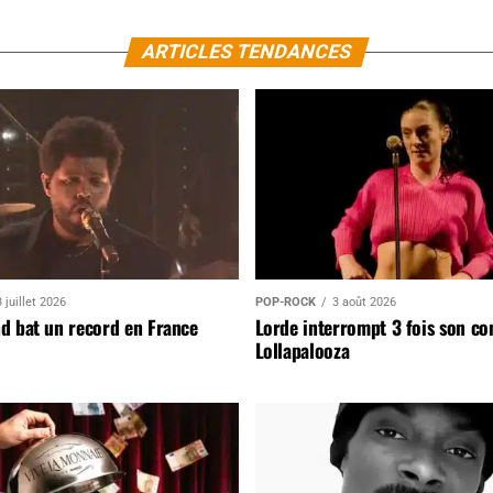
ARTICLES TENDANCES
 juillet 2026
POP-ROCK
3 août 2026
d bat un record en France
Lorde interrompt 3 fois son co
Lollapalooza