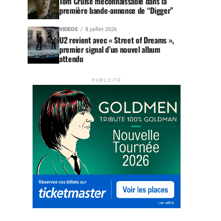
Tom Cruise méconnaissable dans la
première bande-annonce de “Digger”
VIDEOS
8 juillet 2026
U2 revient avec « Street of Dreams »,
premier signal d’un nouvel album
attendu
PUBLICITÉ