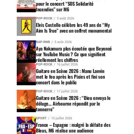
pour le concert “SOS Solidarité
Incendies” sur M6
POP-ROCK
5 août 2026
Elvis Costello célèbre les 49 ans de “My
Aim Is True” avec un coffret monumental
RAP-RNB
5 août 2026
Aya Nakamura plus écoutée que Beyoncé
sur YouTube Music ? Ce que signifient
réellement les chiffres
POP-ROCK
16 juillet 2026
Guitare en Scène 2026 : Manu Lanvin
met le feu après les Pixies et fini son
concert dans le public
POP-ROCK
17 juillet 2026
Guitare en Scène 2026 : “Dieu envoya le
déluge… Airbourne répondit par le
tonnerre”
SPORT
15 juillet 2026
France – Espagne : malgré la défaite des
Bleus, M6 réalise une audience