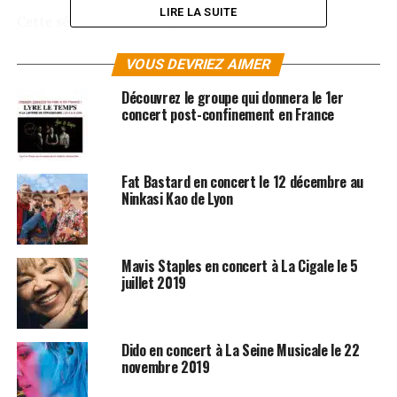
LIRE LA SUITE
Cette série de concerts permettra aux fans de
(re)découvrir les titres de
Sheezus
en live. Cet album est
le troisième opus de Lily Allen, produit en grande partie
VOUS DEVRIEZ AIMER
par Greg Kurstin déjà aux manettes de
Alright, Still
Découvrez le groupe qui donnera le 1er
(2006) et de
It’s Not Me, It’s You
(2009). Les textes
concert post-confinement en France
impertinents et bourrés d’humour de la chanteuse
anglaise sont mis en musique sur des productions
d’avantage tournées vers le RnB.
Fat Bastard en concert le 12 décembre au
Ninkasi Kao de Lyon
LES ALBUMS DE LILY ALLEN SONT DISPONIBLES
ICI
Mavis Staples en concert à La Cigale le 5
SUJETS ASSOCIÉS:
CONCERT
LILY ALLEN
juillet 2019
Dido en concert à La Seine Musicale le 22
novembre 2019