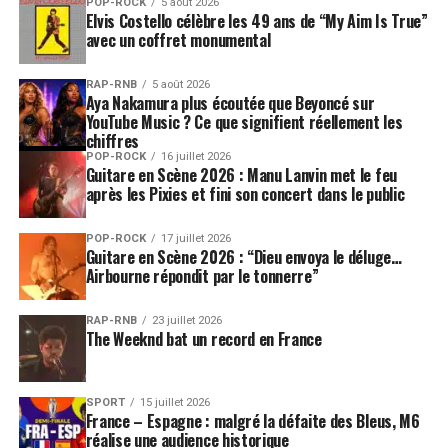
POP-ROCK
5 août 2026
Elvis Costello célèbre les 49 ans de “My Aim Is True”
avec un coffret monumental
RAP-RNB
5 août 2026
Aya Nakamura plus écoutée que Beyoncé sur
YouTube Music ? Ce que signifient réellement les
chiffres
POP-ROCK
16 juillet 2026
Guitare en Scène 2026 : Manu Lanvin met le feu
après les Pixies et fini son concert dans le public
POP-ROCK
17 juillet 2026
Guitare en Scène 2026 : “Dieu envoya le déluge…
Airbourne répondit par le tonnerre”
RAP-RNB
23 juillet 2026
The Weeknd bat un record en France
SPORT
15 juillet 2026
France – Espagne : malgré la défaite des Bleus, M6
réalise une audience historique