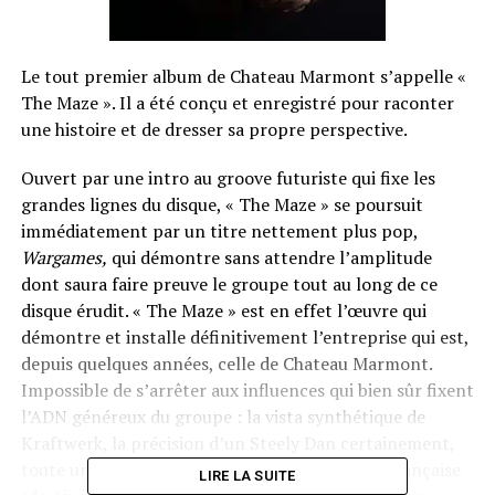
Le tout premier album de Chateau Marmont s’appelle «
The Maze ». Il a été conçu et enregistré pour raconter
une histoire et de dresser sa propre perspective.
Ouvert par une intro au groove futuriste qui fixe les
grandes lignes du disque, « The Maze » se poursuit
immédiatement par un titre nettement plus pop,
Wargames,
qui démontre sans attendre l’amplitude
dont saura faire preuve le groupe tout au long de ce
disque érudit. « The Maze » est en effet l’œuvre qui
démontre et installe définitivement l’entreprise qui est,
depuis quelques années, celle de Chateau Marmont.
Impossible de s’arrêter aux influences qui bien sûr fixent
l’ADN généreux du groupe : la vista synthétique de
Kraftwerk, la précision d’un Steely Dan certainement,
toute une descendance pop et mélodique à la française
LIRE LA SUITE