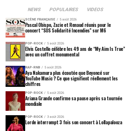
expériences vécues et provoquées par le groupe. « The
Maze » est un ensemble épique et lumineux qui vient
NEWS
POPULAIRES
VIDEOS
confirmer en grand l’empreinte discrète mais ferme que
SCÈNE FRANÇAISE
5 août 2026
les trois avaient commencé à poser par le passé. Bref,
Pascal Obispo, Zazie et Renaud réunis pour le
« The Maze » est un disque de conquête, ouvert à
concert “SOS Solidarité Incendies” sur M6
l’aventure, et nul doute qu’il saura ouvrir le chemin à
Chateau Marmont : celui d’un avenir radieux.
Les
POP-ROCK
5 août 2026
Elvis Costello célèbre les 49 ans de “My Aim Is True”
albums de Chateau Marmont sont disponibles sur
avec un coffret monumental
iTunes
et
Amazon
!
RAP-RNB
5 août 2026
Aya Nakamura plus écoutée que Beyoncé sur
SUJETS ASSOCIÉS:
YouTube Music ? Ce que signifient réellement les
chiffres
POP-ROCK
5 août 2026
Ariana Grande confirme sa pause après sa tournée
mondiale
POP-ROCK
3 août 2026
Lorde interrompt 3 fois son concert à Lollapalooza