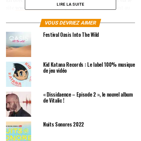
En bref, vous choisissez l’une des villes proposées via le
LIRE LA SUITE
site
www.prohom.com/opelive
, puis on vous tient au
courant régulièrement de l’avancée des votes via les
newsletters. Ainsi, vous encouragez vos amis à
VOUS DEVRIEZ AIMER
participer à l’opération. À vous de jouer !!!
Festival Oasis Into The Wild
LES ALBUMS DE PROHOM SONT DISPONIBLES ICI
SUJETS ASSOCIÉS:
MUSIQUE ÉLECTRONIQUE
PROHOM
Kid Katana Records : Le label 100% musique
de jeu vidéo
« Dissidaence – Episode 2 », le nouvel album
de Vitalic !
Nuits Sonores 2022