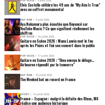
POP-ROCK
5 août 2026
Elvis Costello célèbre les 49 ans de “My Aim Is True”
avec un coffret monumental
RAP-RNB
5 août 2026
Aya Nakamura plus écoutée que Beyoncé sur
YouTube Music ? Ce que signifient réellement les
chiffres
POP-ROCK
16 juillet 2026
Guitare en Scène 2026 : Manu Lanvin met le feu
après les Pixies et fini son concert dans le public
POP-ROCK
17 juillet 2026
Guitare en Scène 2026 : “Dieu envoya le déluge…
Airbourne répondit par le tonnerre”
RAP-RNB
23 juillet 2026
The Weeknd bat un record en France
SPORT
15 juillet 2026
France – Espagne : malgré la défaite des Bleus, M6
réalise une audience historique