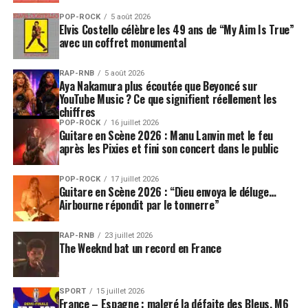
POP-ROCK
5 août 2026
Elvis Costello célèbre les 49 ans de “My Aim Is True”
avec un coffret monumental
RAP-RNB
5 août 2026
Aya Nakamura plus écoutée que Beyoncé sur
YouTube Music ? Ce que signifient réellement les
chiffres
POP-ROCK
16 juillet 2026
Guitare en Scène 2026 : Manu Lanvin met le feu
après les Pixies et fini son concert dans le public
POP-ROCK
17 juillet 2026
Guitare en Scène 2026 : “Dieu envoya le déluge…
Airbourne répondit par le tonnerre”
RAP-RNB
23 juillet 2026
The Weeknd bat un record en France
SPORT
15 juillet 2026
France – Espagne : malgré la défaite des Bleus, M6