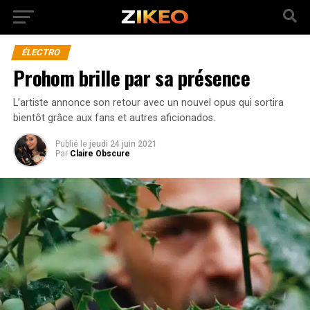
ÉLECTRO
Prohom brille par sa présence
L’artiste annonce son retour avec un nouvel opus qui sortira
bientôt grâce aux fans et autres aficionados.
Publié
le
jeudi 24 juin 2021
Par
Claire Obscure