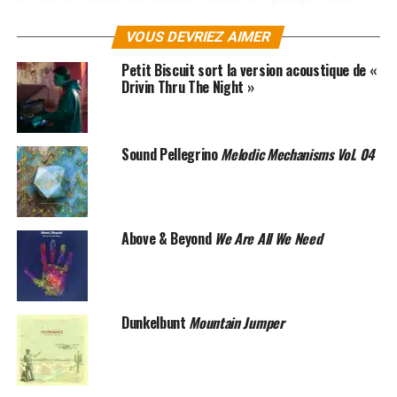
Hugo, les membres fondateurs de Montmartre,
VOUS DEVRIEZ AIMER
composent
Inside Of Me
, le premier single bondissant
qui est le centre névralgique de « Out Of Violence », leur
Petit Biscuit sort la version acoustique de «
premier album tant attendu. Montmartre n’a que faire
Drivin Thru The Night »
des limites, il sait prendre des risques et repousser les
murs entre lesquels il se sent trop à l’étroit.
Sound Pellegrino
Melodic Mechanisms Vol. 04
Out Of Violence
fleure bon la pop West Coast et
l’électro bâtie pour les clubs. Elle s’inscrit dans la droite
lignée de celle de ses aînés de la
French Touch
pour qui
la pop doit avant tout être populaire, accessible à tous.
Above & Beyond
We Are All We Need
Avec sa guitare nonchalante, ses beats euphoriques et
ses chœurs insouciants, l’album insuffle une dose de
luminothérapie bien méritée dans la grisaille
quotidienne.
Dunkelbunt
Mountain Jumper
SUJETS ASSOCIÉS:
MUSIQUE ÉLECTRO