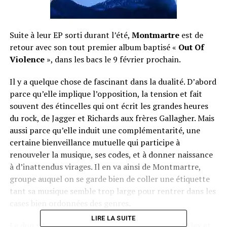
Suite à leur EP sorti durant l’été,
Montmartre
est de
retour avec son tout premier album baptisé «
Out Of
Violence
», dans les bacs le 9 février prochain.
Il y a quelque chose de fascinant dans la dualité. D’abord
parce qu’elle implique l’opposition, la tension et fait
souvent des étincelles qui ont écrit les grandes heures
du rock, de Jagger et Richards aux frères Gallagher. Mais
aussi parce qu’elle induit une complémentarité, une
certaine bienveillance mutuelle qui participe à
renouveler la musique, ses codes, et à donner naissance
à d’inattendus virages. Il en va ainsi de Montmartre,
groupe auquel on se garde bien de coller une étiquette
tant sa musique semble trop large pour rentrer dans les
cases bien ordonnées des genres.
LIRE LA SUITE
Le duo se trouve une affinité naturelle, puisque Alex et