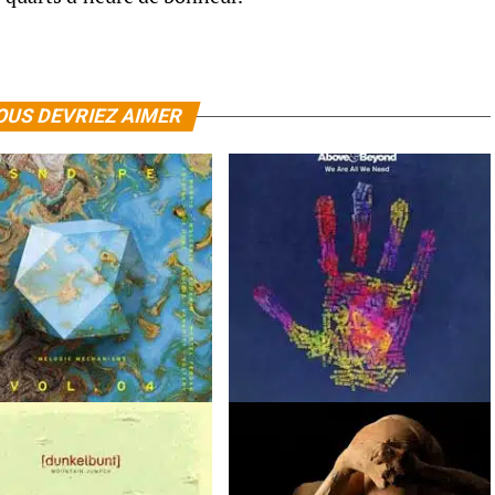
OUS DEVRIEZ AIMER
Pellegrino
Melodic
Above & Beyond
We Are All We Need
isms Vol. 04