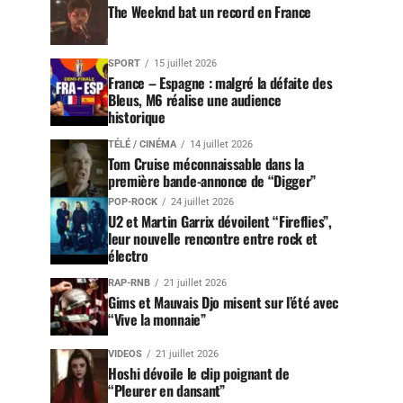
The Weeknd bat un record en France
SPORT
15 juillet 2026
France – Espagne : malgré la défaite des
Bleus, M6 réalise une audience
historique
TÉLÉ / CINÉMA
14 juillet 2026
Tom Cruise méconnaissable dans la
première bande-annonce de “Digger”
POP-ROCK
24 juillet 2026
U2 et Martin Garrix dévoilent “Fireflies”,
leur nouvelle rencontre entre rock et
électro
RAP-RNB
21 juillet 2026
Gims et Mauvais Djo misent sur l’été avec
“Vive la monnaie”
VIDEOS
21 juillet 2026
Hoshi dévoile le clip poignant de
“Pleurer en dansant”