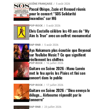
SCÈNE FRANÇAISE
5 août 2026
Pascal Obispo, Zazie et Renaud réunis
pour le concert “SOS Solidarité
Incendies” sur M6
POP-ROCK
5 août 2026
Elvis Costello célèbre les 49 ans de “My
Aim Is True” avec un coffret monumental
RAP-RNB
5 août 2026
Aya Nakamura plus écoutée que Beyoncé
sur YouTube Music ? Ce que signifient
réellement les chiffres
POP-ROCK
16 juillet 2026
Guitare en Scène 2026 : Manu Lanvin
met le feu après les Pixies et fini son
concert dans le public
POP-ROCK
17 juillet 2026
Guitare en Scène 2026 : “Dieu envoya le
déluge… Airbourne répondit par le
tonnerre”
RAP-RNB
23 juillet 2026