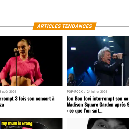
ARTICLES TENDANCES
3 août 2026
POP-ROCK
24 juillet 2026
rrompt 3 fois son concert à
Jon Bon Jovi interrompt son co
za
Madison Square Garden après 
: ce que l’on sait…