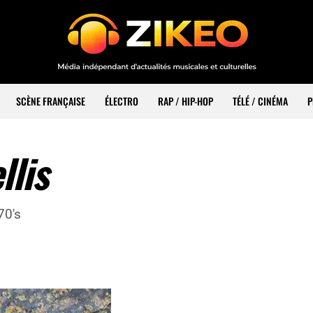
SCÈNE FRANÇAISE
ÉLECTRO
RAP / HIP-HOP
TÉLÉ / CINÉMA
P
llis
70's