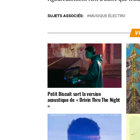
SUJETS ASSOCIÉS:
MUSIQUE ÉLECTRO
V
Petit Biscuit sort la version
acoustique de « Drivin Thru The Night
»
Sound 
Mechan