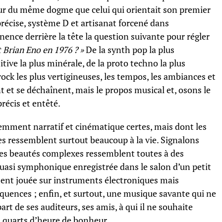
r du même dogme que celui qui orientait son premier
écise, système D et artisanat forcené dans
nence derrière la tête la question suivante pour régler
 Brian Eno en 1976 ? »
De la synth pop la plus
tive la plus minérale, de la proto techno la plus
ock les plus vertigineuses, les tempos, les ambiances et
 et se déchaînent, mais le propos musical et, osons le
précis et entêté.
emment narratif et cinématique certes, mais dont les
es ressemblent surtout beaucoup à la vie. Signalons
ses beautés complexes ressemblent toutes à des
asi symphonique enregistrée dans le salon d’un petit
nt jouée sur instruments électroniques mais
quences ; enfin, et surtout, une musique savante qui ne
rt de ses auditeurs, ses amis, à qui il ne souhaite
s quarts d’heure de bonheur.