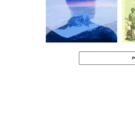
Montmartre
Out Of Violence
Dunke
P