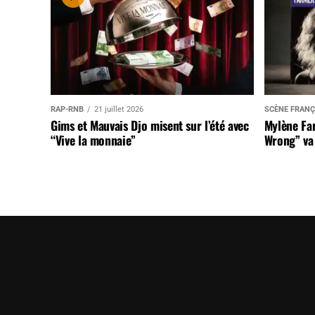
RAP-RNB
21 juillet 2026
SCÈNE FRANÇ
Gims et Mauvais Djo misent sur l’été avec
Mylène Far
“Vive la monnaie”
Wrong” va 