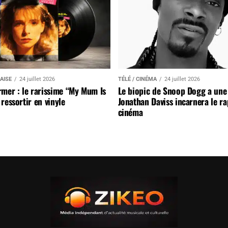
AISE
24 juillet 2026
TÉLÉ / CINÉMA
24 juillet 2026
mer : le rarissime “My Mum Is
Le biopic de Snoop Dogg a une 
ressortir en vinyle
Jonathan Daviss incarnera le r
cinéma