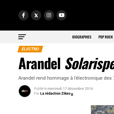
BIOGRAPHIES
POP ROCK
ÉLECTRO
Arandel
Solarispe
Arandel rend hommage à l'électronique des 
Publié
le
mercredi 17 décembre 2014
Par
La rédaction Zikeo