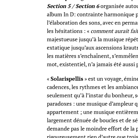
Section 5 / Section 6
organisée autou
album In D: contrainte harmonique pr
l’élaboration des sons, avec en perma
les hésitations : «
comment aurait fait
majestueuse jusqu’à la musique répéti
extatique jusqu’aux ascensions krautr
les matières s’enchaînent, s’emmêlent
mot, existentiel, n’a jamais été aussi 
«
Solarispellis
» est un voyage, émin
cadences, les rythmes et les ambianc
seulement qu’à l’instar du bonheur, 
paradoxes : une musique d’ampleur qu
appartement ; une musique entièreme
largement dénuée de boucles et de sé
demande pas le moindre effort de la pa
rigoureusement rien d’autre que troi