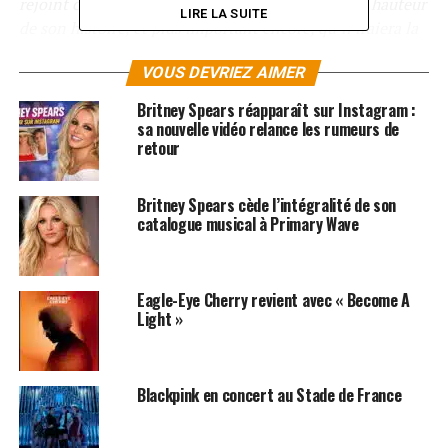
rejoint ce label, j’espère que mon album sera à la hauteur
LIRE LA SUITE
de son histoire, et plus important encore, qu’il fraiera la
voie pour le futur
».
VOUS DEVRIEZ AIMER
Pour fêter toutes ces bonnes nouvelles,
Giorgio
Britney Spears réapparaît sur Instagram :
Moroder
partage aujourd’hui le clip de
74 Is the New
sa nouvelle vidéo relance les rumeurs de
24
, le premier extrait de son nouvel album, à voir
voir
retour
ici
!
Britney Spears cède l’intégralité de son
catalogue musical à Primary Wave
SUJETS ASSOCIÉS:
BRITNEY SPEARS
KYLIE MINOGUE
Eagle-Eye Cherry revient avec « Become A
Light »
Blackpink en concert au Stade de France