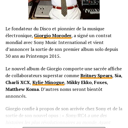
Le fondateur du Disco et pionnier de la musique
électronique,
Giorgio Moroder
, a signé un contrat
mondial avec Sony Music International et vient
d’annoncer la sortie de son premier album solo depuis
30 ans au Printemps 2015.
Le nouvel album de Giorgio comporte une sacrée affiche
de collaborateurs superstar comme
Britney Spears
,
Sia
,
Charli XCX
,
Kylie Minogue
,
Mikky Ekko
,
Foxes
,
Matthew Koma
. D’autres noms seront bientôt
annoncés.
Giorgio confie à propos de son arrivée chez Sony et de la
sortie de son nouvel opus : «
Sony/RCA a une des
histoires les plus révolutionnaires au monde. Ayant