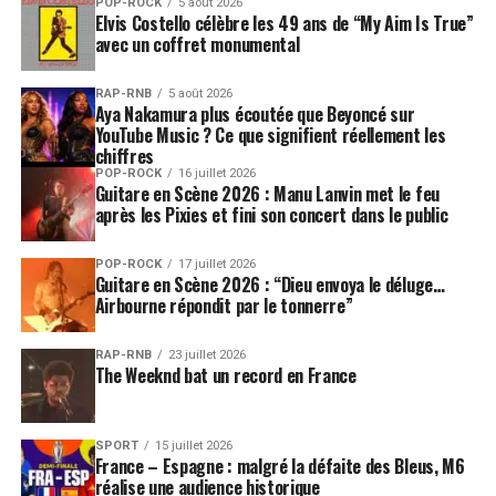
POP-ROCK
5 août 2026
Elvis Costello célèbre les 49 ans de “My Aim Is True”
avec un coffret monumental
RAP-RNB
5 août 2026
Aya Nakamura plus écoutée que Beyoncé sur
YouTube Music ? Ce que signifient réellement les
chiffres
POP-ROCK
16 juillet 2026
Guitare en Scène 2026 : Manu Lanvin met le feu
après les Pixies et fini son concert dans le public
POP-ROCK
17 juillet 2026
Guitare en Scène 2026 : “Dieu envoya le déluge…
Airbourne répondit par le tonnerre”
RAP-RNB
23 juillet 2026
The Weeknd bat un record en France
SPORT
15 juillet 2026
France – Espagne : malgré la défaite des Bleus, M6
réalise une audience historique