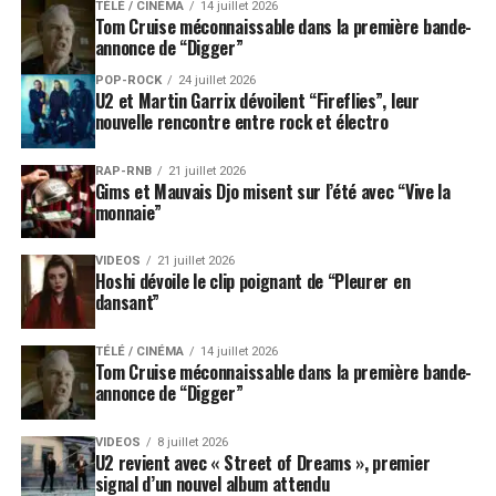
TÉLÉ / CINÉMA
14 juillet 2026
Tom Cruise méconnaissable dans la première bande-
annonce de “Digger”
POP-ROCK
24 juillet 2026
U2 et Martin Garrix dévoilent “Fireflies”, leur
nouvelle rencontre entre rock et électro
RAP-RNB
21 juillet 2026
Gims et Mauvais Djo misent sur l’été avec “Vive la
monnaie”
VIDEOS
21 juillet 2026
Hoshi dévoile le clip poignant de “Pleurer en
dansant”
TÉLÉ / CINÉMA
14 juillet 2026
Tom Cruise méconnaissable dans la première bande-
annonce de “Digger”
VIDEOS
8 juillet 2026
U2 revient avec « Street of Dreams », premier
signal d’un nouvel album attendu