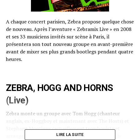
A chaque concert parisien, Zebra propose quelque chose
de nouveau. Après l’aventure « Zebramix Live » en 2008
et ses 33 musiciens invités sur scène à Paris, il
présentera son tout nouveau groupe en avant-première
avant de mixer ses plus grands bootlegs pendant quatre
heures.
ZEBRA, HOGG AND HORNS
(Live)
Zebra monte un groupe avec Tom Hogg (chanteur
anglais, ex-Hoggboy et maintenant avec The Hosts) et
Stephane Montigny (actuellement tromboniste et
LIRE LA SUITE
arrangeur de Dionysos et Olivia Ruiz). Ensemble, ils