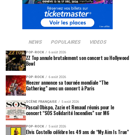
Zebra s’est imposé comme le DJ du milieu rock français,
seul aux platines ou avec l’apport de chanteurs et
musiciens invités. On dit que ses prestations sont
comparables à celles des meilleurs groupes, ce qui lui a
permis de jouer sur de grandes scènes et d’avoir conquis
NEWS
POPULAIRES
VIDEOS
un large public. Zebra est actuellement en tournée, avec
POP-ROCK
6 août 2026
40 dates jusqu’en Aout 2009.
ZZ Top annule brutalement son concert au Hollywood
Bowl
LES ALBUMS DE DJ ZEBRA SONT DISPONIBLES ICI
POP-ROCK
6 août 2026
Weezer annonce sa tournée mondiale “The
SUJETS ASSOCIÉS:
CONCERT
DIONYSOS
DJ ZEBRA
Gathering” avec un concert à Paris
NOIR DESIR
OLIVIA RUIZ
PARIS
SCÈNE FRANÇAISE
5 août 2026
Pascal Obispo, Zazie et Renaud réunis pour le
concert “SOS Solidarité Incendies” sur M6
POP-ROCK
5 août 2026
Elvis Costello célèbre les 49 ans de “My Aim Is True”