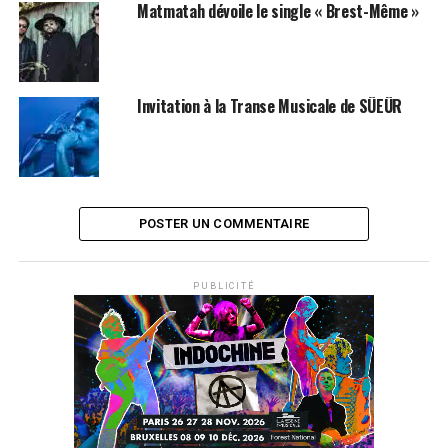
Matmatah dévoile le single « Brest-Même »
musical français. Son but est de sans cesse dépasser les
limites d’un genre devenu populaire auprès de la
génération i-pod, et qu’il amène sur de nouveaux
chemins. Il compose des bootlegs (plus de 400 depuis
Invitation à la Transe Musicale de SÜEÜR
2001), dont la plupart ont été diffusés par des DJs et
radios du monde entier. Ses classiques sont « Joey Starr
Wars » (Joey Starr vs. John Williams), « J’adore mon
daddy » (Katerine vs. Boney M) ou « Soul desir » (Aretha
Franklin vs. Noir desir).
POSTER UN COMMENTAIRE
Il réalise et anime l’émission « Zebramix », chaque
samedi soir sur Virgin Radio (22h > Minuit). C’est une des
PUBLICITÉ
émissions phare des radios musicales françaises depuis
2003, ayant d’abord connu un grand succès sur Oüi Fm
avec plus de 4 millions de podcasts téléchargés. Il y mixe
ses créations à celles venues des blogs du monde entier,
dans un climat indie-rock, electro, soul et hip hop. Il
tourne beaucoup depuis 2004, essentiellement en salles
de concerts et festivals.