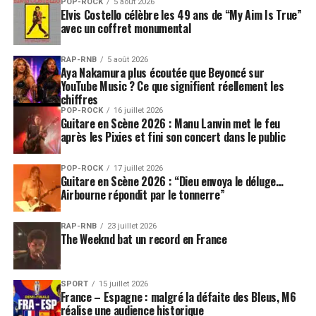
POP-ROCK
5 août 2026
Elvis Costello célèbre les 49 ans de “My Aim Is True”
avec un coffret monumental
RAP-RNB
5 août 2026
Aya Nakamura plus écoutée que Beyoncé sur
YouTube Music ? Ce que signifient réellement les
chiffres
POP-ROCK
16 juillet 2026
Guitare en Scène 2026 : Manu Lanvin met le feu
après les Pixies et fini son concert dans le public
POP-ROCK
17 juillet 2026
Guitare en Scène 2026 : “Dieu envoya le déluge…
Airbourne répondit par le tonnerre”
RAP-RNB
23 juillet 2026
The Weeknd bat un record en France
SPORT
15 juillet 2026
France – Espagne : malgré la défaite des Bleus, M6
réalise une audience historique