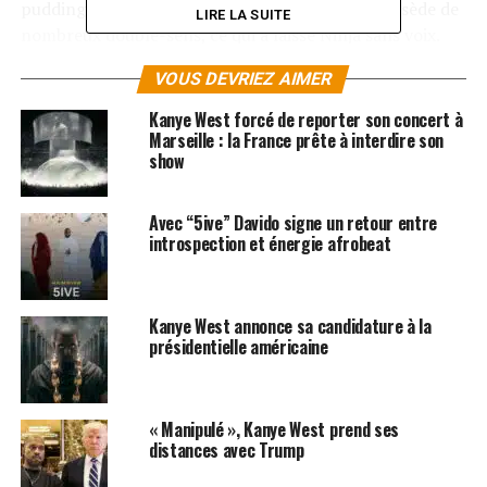
pudding à la banane. Or, « banana pudding » possède de
LIRE LA SUITE
nombreux double-sens, ce qui a laissé Ninja sans voix.
«
J’ai bloqué son numéro après ça
« , conclut Ninja.
VOUS DEVRIEZ AIMER
Les albums de
Die Antwoord
sont disponibles sur
iTunes
Kanye West forcé de reporter son concert à
et
Amazon
Marseille : la France prête à interdire son
show
Avec “5ive” Davido signe un retour entre
introspection et énergie afrobeat
Kanye West annonce sa candidature à la
présidentielle américaine
« Manipulé », Kanye West prend ses
distances avec Trump