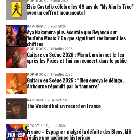
POP-ROCK
5 août 2026
Elvis Costello célèbre les 49 ans de “My Aim Is True”
avec un coffret monumental
RAP-RNB
5 août 2026
Aya Nakamura plus écoutée que Beyoncé sur
YouTube Music ? Ce que signifient réellement les
chiffres
POP-ROCK
16 juillet 2026
Guitare en Scène 2026 : Manu Lanvin met le feu
après les Pixies et fini son concert dans le public
POP-ROCK
17 juillet 2026
Guitare en Scène 2026 : “Dieu envoya le déluge…
Airbourne répondit par le tonnerre”
RAP-RNB
23 juillet 2026
The Weeknd bat un record en France
SPORT
15 juillet 2026
France – Espagne : malgré la défaite des Bleus, M6
réalise une audience historique