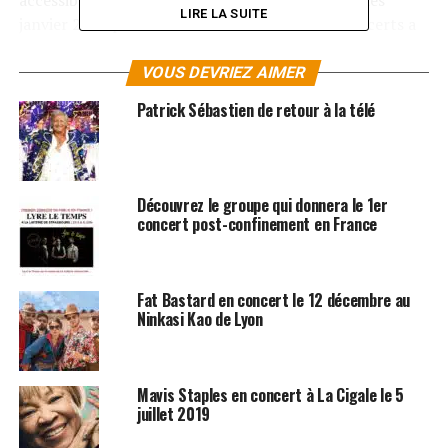
accessible en télé le 27 août 2009 et sera suivit dès
LIRE LA SUITE
janvier 2010 par une tournée. Cette série de concerts a
été appellé le « Salsa Tour » et passera par tous les
Zenith de France ainsi qu’au Casino de Paris du 16 au 28
VOUS DEVRIEZ AIMER
mars 2010.
Patrick Sébastien de retour à la télé
Les albums de Dany Brillant sont disponibles sur
Amazon
Découvrez le groupe qui donnera le 1er
SUJETS ASSOCIÉS:
CONCERT
DANY BRILLANT
concert post-confinement en France
Fat Bastard en concert le 12 décembre au
Ninkasi Kao de Lyon
Mavis Staples en concert à La Cigale le 5
juillet 2019