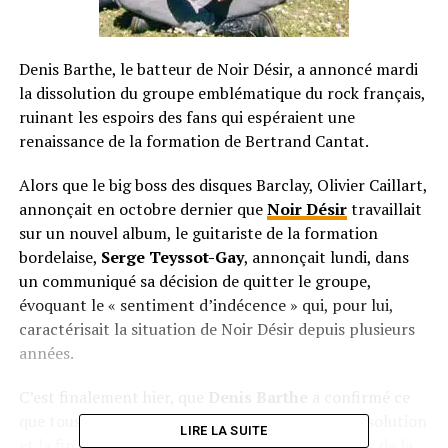
Denis Barthe, le batteur de Noir Désir, a annoncé mardi
la dissolution du groupe emblématique du rock français,
ruinant les espoirs des fans qui espéraient une
renaissance de la formation de Bertrand Cantat.
Alors que le big boss des disques Barclay, Olivier Caillart,
annonçait en octobre dernier que
Noir Désir
travaillait
sur un nouvel album, le guitariste de la formation
bordelaise,
Serge Teyssot-Gay
, annonçait lundi, dans
un communiqué sa décision de quitter le groupe,
évoquant le « sentiment d’indécence » qui, pour lui,
caractérisait la situation de Noir Désir depuis plusieurs
années.
C’est finalement hier, que
Denis Barthe
a confirmé ce
que tous les fans redoutaient depuis lundi, la dissolution
LIRE LA SUITE
et la fin de Noir Désir en ces termes sur les ondes de la