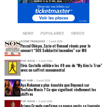
NEWS
POPULAIRES
VIDEOS
SCÈNE FRANÇAISE
5 août 2026
Pascal Obispo, Zazie et Renaud réunis pour le
concert “SOS Solidarité Incendies” sur M6
POP-ROCK
5 août 2026
Elvis Costello célèbre les 49 ans de “My Aim Is True”
avec un coffret monumental
RAP-RNB
5 août 2026
Aya Nakamura plus écoutée que Beyoncé sur
YouTube Music ? Ce que signifient réellement les
chiffres
POP-ROCK
5 août 2026
Ariana Grande confirme sa pause après sa tournée