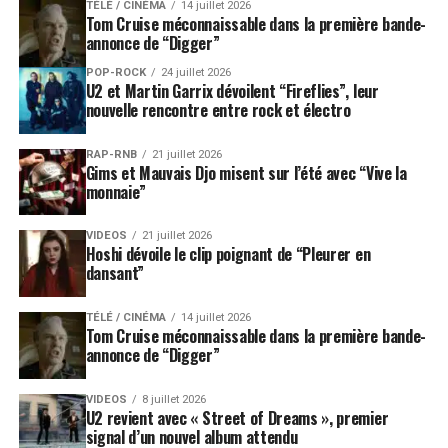
TÉLÉ / CINÉMA
14 juillet 2026
Tom Cruise méconnaissable dans la première bande-
annonce de “Digger”
POP-ROCK
24 juillet 2026
U2 et Martin Garrix dévoilent “Fireflies”, leur
nouvelle rencontre entre rock et électro
RAP-RNB
21 juillet 2026
Gims et Mauvais Djo misent sur l’été avec “Vive la
monnaie”
VIDEOS
21 juillet 2026
Hoshi dévoile le clip poignant de “Pleurer en
dansant”
TÉLÉ / CINÉMA
14 juillet 2026
Tom Cruise méconnaissable dans la première bande-
annonce de “Digger”
VIDEOS
8 juillet 2026
U2 revient avec « Street of Dreams », premier
signal d’un nouvel album attendu