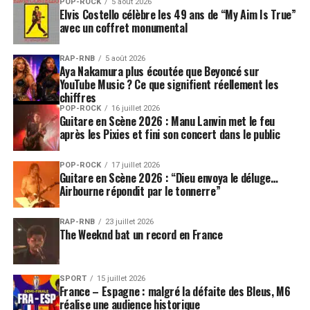
POP-ROCK
5 août 2026
Elvis Costello célèbre les 49 ans de “My Aim Is True”
avec un coffret monumental
RAP-RNB
5 août 2026
Aya Nakamura plus écoutée que Beyoncé sur
YouTube Music ? Ce que signifient réellement les
chiffres
POP-ROCK
16 juillet 2026
Guitare en Scène 2026 : Manu Lanvin met le feu
après les Pixies et fini son concert dans le public
POP-ROCK
17 juillet 2026
Guitare en Scène 2026 : “Dieu envoya le déluge…
Airbourne répondit par le tonnerre”
RAP-RNB
23 juillet 2026
The Weeknd bat un record en France
SPORT
15 juillet 2026
France – Espagne : malgré la défaite des Bleus, M6
réalise une audience historique