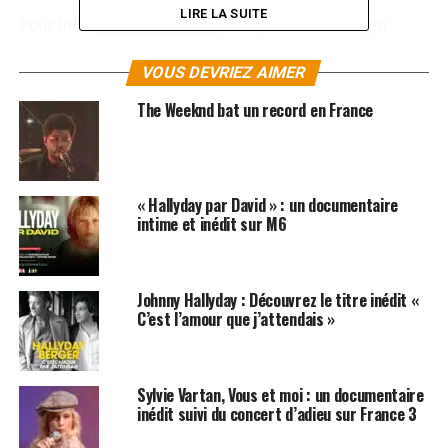
LIRE LA SUITE
Pour info,
Johnny Hallyday
sera présent au Virgin
Megastore des Champs-Elysées le lundi 25 mars, à
23h30, à l’occasion de la sortie de «
Jamais seul
« . Pour
VOUS DEVRIEZ AIMER
ceux qui n’auront pas la chance de voir l’idole des jeunes
The Weeknd bat un record en France
sur les Champs, TF1 leur donne rendez-vous ce samedi
pour la diffusion d’un concert enregistré, dans lequel le
taulier dévoilera certains des titres inédits de son nouvel
album. (Pour télécharger le nouvel album de Johnny
« Hallyday par David » : un documentaire
Hallyday,
cliquez ici
!)
intime et inédit sur M6
Johnny Hallyday : Découvrez le titre inédit «
C’est l’amour que j’attendais »
Sylvie Vartan, Vous et moi : un documentaire
inédit suivi du concert d’adieu sur France 3