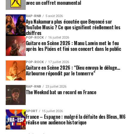
avec un coffret monumental
n’étant que trois, on peut ainsi tourner sur différents
instruments.
RAP-RNB
5 août 2026
Aya Nakamura plus écoutée que Beyoncé sur
Dans les médias,
YouTube Music ? Ce que signifient réellement les
on vous a fait une
chiffres
image de chanteur
POP-ROCK
16 juillet 2026
Guitare en Scène 2026 : Manu Lanvin met le feu
bobo, de chanteur
après les Pixies et fini son concert dans le public
unpeu parisien.
Vous avez
POP-ROCK
17 juillet 2026
Guitare en Scène 2026 : “Dieu envoya le déluge…
l’impression d’être
Airbourne répondit par le tonnerre”
l’incarnation d’un
certain « chic
RAP-RNB
23 juillet 2026
parisien » ?
The Weeknd bat un record en France
C’est difficile à dire.
Les artistes se plaignent souvent des étiquettes. Je
pense qu’on les crée de toutes pièces et qu’il faut les
SPORT
15 juillet 2026
France – Espagne : malgré la défaite des Bleus, M6
assumer. J’ai fait un album sur un Paris fantasmé, je
réalise une audience historique
n’étais pas parisien à l’époque. Finalement, je véhiculais
beaucoup cette image là. Même la pochette du disque