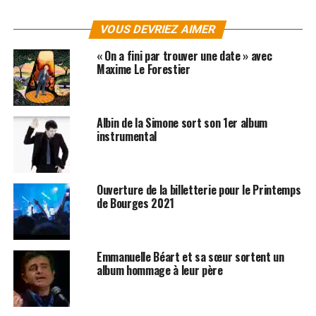
Depuis toujours vous avez des chansons qui ne sont
VOUS DEVRIEZ AIMER
pas sur les disques et qu’on n’entend que sur scène.
Il y aura encore des inédites cette fois ci ?
« On a fini par trouver une date » avec
Oui, j’aime bien faire ça car ce sont des moments
Maxime Le Forestier
d’écoute très différents. Quand j’ai commencé sur mon
premier album, on m’a fait faire une vraie tournée avec
des titres que les gens avaient identifiés et la moitié que
Albin de la Simone sort son 1er album
les gens découvraient. C’était à chaque fois deux
instrumental
moments complètement différents. Il y a une écoute
totale quand les gens découvrent les paroles. Et même si
ce n’est que pour une ou deux chansons, j’ai toujours
Ouverture de la billetterie pour le Printemps
envie qu’il y ait quelques petits moments comme ça.
de Bourges 2021
C’est un moment où tout le monde est relié au texte.
C’est assez excitant à faire, donc c’est encore le cas
cette fois ci.
Emmanuelle Béart et sa sœur sortent un
album hommage à leur père
On dit toujours « Delerm sur scène c’est super drôle
». Vous avez encore une fois des petits intermèdes,