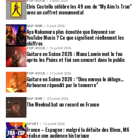
POP-ROCK
5 août 2026
Elvis Costello célèbre les 49 ans de “My Aim Is True”
avec un coffret monumental
RAP-RNB
5 août 2026
Aya Nakamura plus écoutée que Beyoncé sur
YouTube Music ? Ce que signifient réellement les
chiffres
POP-ROCK
16 juillet 2026
Guitare en Scène 2026 : Manu Lanvin met le feu
après les Pixies et fini son concert dans le public
POP-ROCK
17 juillet 2026
Guitare en Scène 2026 : “Dieu envoya le déluge…
Airbourne répondit par le tonnerre”
RAP-RNB
23 juillet 2026
The Weeknd bat un record en France
SPORT
15 juillet 2026
France – Espagne : malgré la défaite des Bleus, M6
réalise une audience historique