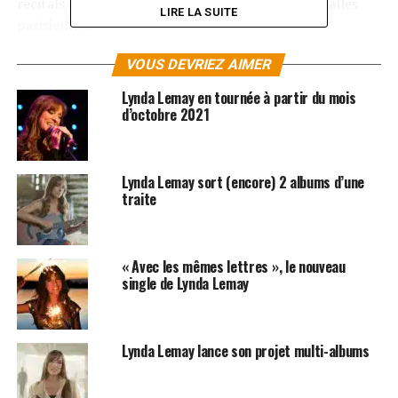
récitals dans la plus célèbre et prestigieuse des salles
LIRE LA SUITE
parisiennes.
Vos places de concert pour la tournée française et les
VOUS DEVRIEZ AIMER
dates à l’Olympia de Lynda Lemay sont disponibles sur
Lynda Lemay en tournée à partir du mois
Zikeo.net dans notre rubrique «
Concerts
«
!
d’octobre 2021
Lynda Lemay sort (encore) 2 albums d’une
traite
« Avec les mêmes lettres », le nouveau
single de Lynda Lemay
Lynda Lemay lance son projet multi-albums