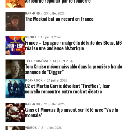
Airbourne répondit par le tonnerre”
RAP-RNB
23 juillet 2026
The Weeknd bat un record en France
SPORT
15 juillet 2026
France – Espagne : malgré la défaite des Bleus, M6
réalise une audience historique
TÉLÉ / CINÉMA
14 juillet 2026
Tom Cruise méconnaissable dans la première bande-
annonce de “Digger”
POP-ROCK
24 juillet 2026
U2 et Martin Garrix dévoilent “Fireflies”, leur
nouvelle rencontre entre rock et électro
RAP-RNB
21 juillet 2026
Gims et Mauvais Djo misent sur l’été avec “Vive la
monnaie”
VIDEOS
21 juillet 2026