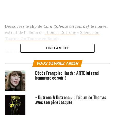
Découvrez le clip de
Clint (Silence on tourne)
, le nouvel
extrait de l’album de
Thomas Dutronc
«
Silence on
Tourne, On Tourne en Rond
« .
LIRE LA SUITE
SUJETS ASSOCIÉS:
IMELDA MAY
THOMAS DUTRONC
VOUS DEVRIEZ AIMER
Décès Françoise Hardy : ARTE lui rend
hommage ce soir !
« Dutronc & Dutronc » : l’album de Thomas
avec son père Jacques