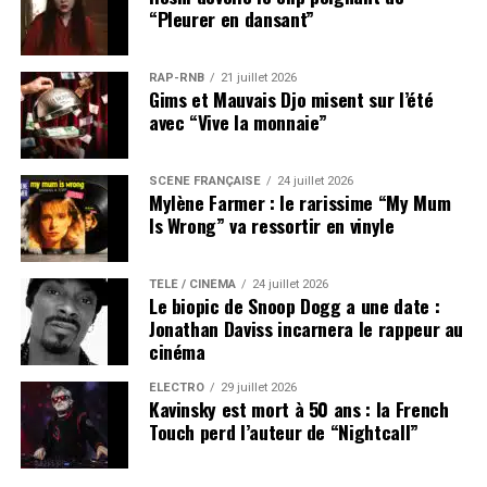
“Pleurer en dansant”
RAP-RNB
21 juillet 2026
Gims et Mauvais Djo misent sur l’été
avec “Vive la monnaie”
SCÈNE FRANÇAISE
24 juillet 2026
Mylène Farmer : le rarissime “My Mum
Is Wrong” va ressortir en vinyle
TÉLÉ / CINÉMA
24 juillet 2026
Le biopic de Snoop Dogg a une date :
Jonathan Daviss incarnera le rappeur au
cinéma
ÉLECTRO
29 juillet 2026
Kavinsky est mort à 50 ans : la French
Touch perd l’auteur de “Nightcall”