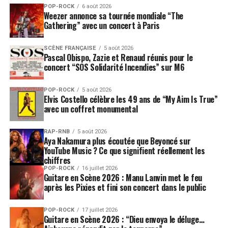
POP-ROCK
6 août 2026
Weezer annonce sa tournée mondiale “The
Gathering” avec un concert à Paris
SCÈNE FRANÇAISE
5 août 2026
Pascal Obispo, Zazie et Renaud réunis pour le
concert “SOS Solidarité Incendies” sur M6
POP-ROCK
5 août 2026
Elvis Costello célèbre les 49 ans de “My Aim Is True”
avec un coffret monumental
RAP-RNB
5 août 2026
Aya Nakamura plus écoutée que Beyoncé sur
YouTube Music ? Ce que signifient réellement les
chiffres
POP-ROCK
16 juillet 2026
Guitare en Scène 2026 : Manu Lanvin met le feu
après les Pixies et fini son concert dans le public
POP-ROCK
17 juillet 2026
Guitare en Scène 2026 : “Dieu envoya le déluge…