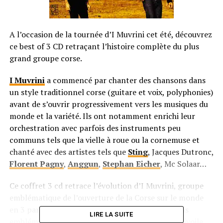
A l’occasion de la tournée d’I Muvrini cet été, découvrez
ce best of 3 CD retraçant l’histoire complète du plus
grand groupe corse.
I Muvrini
a commencé par chanter des chansons dans
un style traditionnel corse (guitare et voix, polyphonies)
avant de s’ouvrir progressivement vers les musiques du
monde et la variété. Ils ont notamment enrichi leur
orchestration avec parfois des instruments peu
communs tels que la vielle à roue ou la cornemuse et
chanté avec des artistes tels que
Sting
, Jacques Dutronc,
Florent Pagny
,
Anggun
,
Stephan Eicher
, Mc Solaar…
Ce coffret 3 cd retrace l’évolution d’I Muvrini, groupe
emblématique de l’ouverture de la Corse sur le monde
en 3 parties. Le premier cd regroupe les chansons
LIRE LA SUITE
emblématiques du groupe, alors que le second dévoile