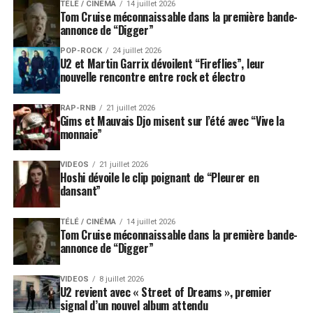
TÉLÉ / CINÉMA
14 juillet 2026
Tom Cruise méconnaissable dans la première bande-
annonce de “Digger”
POP-ROCK
24 juillet 2026
U2 et Martin Garrix dévoilent “Fireflies”, leur
nouvelle rencontre entre rock et électro
RAP-RNB
21 juillet 2026
Gims et Mauvais Djo misent sur l’été avec “Vive la
monnaie”
VIDEOS
21 juillet 2026
Hoshi dévoile le clip poignant de “Pleurer en
dansant”
TÉLÉ / CINÉMA
14 juillet 2026
Tom Cruise méconnaissable dans la première bande-
annonce de “Digger”
VIDEOS
8 juillet 2026
U2 revient avec « Street of Dreams », premier
signal d’un nouvel album attendu