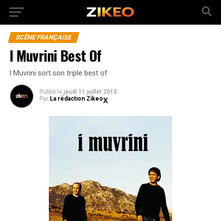
SCÈNE FRANÇAISE
I Muvrini Best Of
I Muvrini sort son triple best of
Publié
le
jeudi 11 juillet 2013
Par
La rédaction Zikeo