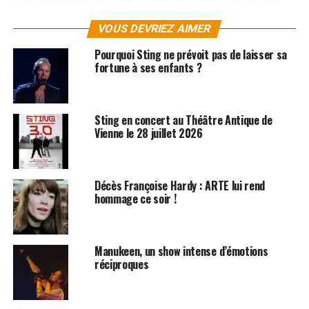
les chansons nées des rencontres avec d’autres artistes,
VOUS DEVRIEZ AIMER
tandis que le troisième nous fait découvrir le groupe en
live sur scène.
Pourquoi Sting ne prévoit pas de laisser sa
fortune à ses enfants ?
Les albums d’I Muvrini sont disponibles sur
iTunes
et
Amazon
!
Sting en concert au Théâtre Antique de
Label : EMI
Vienne le 28 juillet 2026
Date de sortie : 8 juillet 2013
SUJETS ASSOCIÉS:
I MUVRINI
JACQUES DUTRONC
Décès Françoise Hardy : ARTE lui rend
MC SOLAAR
STING
hommage ce soir !
Manukeen, un show intense d’émotions
réciproques