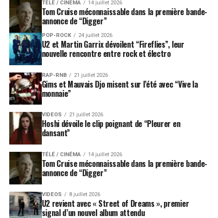
TÉLÉ / CINÉMA
14 juillet 2026
Tom Cruise méconnaissable dans la première bande-
annonce de “Digger”
POP-ROCK
24 juillet 2026
U2 et Martin Garrix dévoilent “Fireflies”, leur
nouvelle rencontre entre rock et électro
RAP-RNB
21 juillet 2026
Gims et Mauvais Djo misent sur l’été avec “Vive la
monnaie”
VIDEOS
21 juillet 2026
Hoshi dévoile le clip poignant de “Pleurer en
dansant”
TÉLÉ / CINÉMA
14 juillet 2026
Tom Cruise méconnaissable dans la première bande-
annonce de “Digger”
VIDEOS
8 juillet 2026
U2 revient avec « Street of Dreams », premier
signal d’un nouvel album attendu