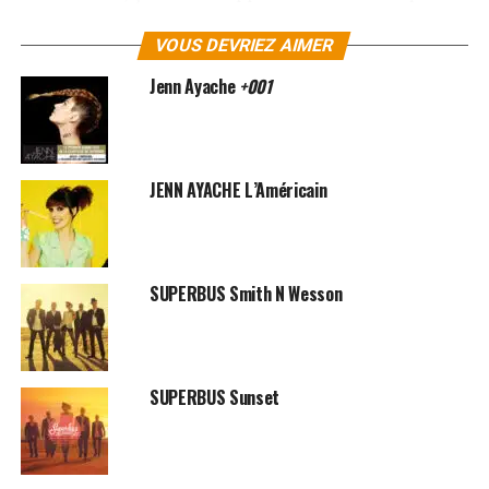
premier album de Jennifer dans le courant de cette
année sur le label Polydor.
Pour télécharger les
VOUS DEVRIEZ AIMER
albums de Jennifer Ayache, rendez-vous sur
iTunes
Jenn Ayache
+001
et
Amazon
!
SUJETS ASSOCIÉS:
JENN AYACHE
JENNIFER AYACHE
SUPERBUS
JENN AYACHE L’Américain
SUPERBUS Smith N Wesson
SUPERBUS Sunset