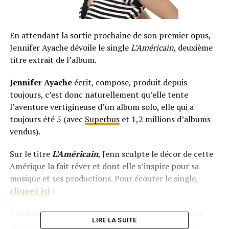
En attendant la sortie prochaine de son premier opus,
Jennifer Ayache dévoile le single
L’Américain
, deuxième
titre extrait de l’album.
Jennifer Ayache
écrit, compose, produit depuis
toujours, c’est donc naturellement qu’elle tente
l’aventure vertigineuse d’un album solo, elle qui a
toujours été 5 (avec
Superbus
et 1,2 millions d’albums
vendus).
Sur le titre
L’Américain
, Jenn sculpte le décor de cette
Amérique la fait rêver et dont elle s’inspire pour sa
musique et ses productions. Pour écouter le single,
cliquez ic
i
!
L’aventure d’une chanteuse de groupe de rock qui se
LIRE LA SUITE
lance en solo, ça ne vous rappelle rien ? A noter qe