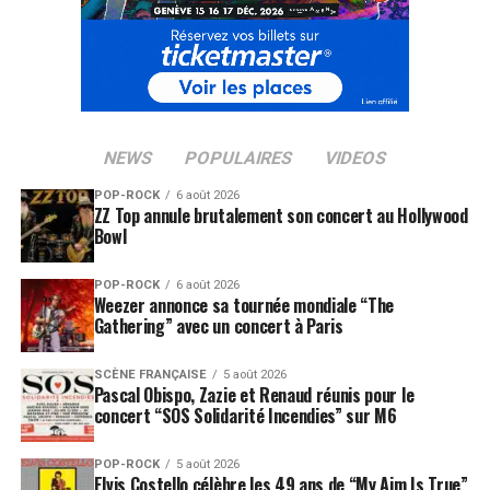
NEWS
POPULAIRES
VIDEOS
POP-ROCK
6 août 2026
ZZ Top annule brutalement son concert au Hollywood
Bowl
POP-ROCK
6 août 2026
Weezer annonce sa tournée mondiale “The
Gathering” avec un concert à Paris
SCÈNE FRANÇAISE
5 août 2026
Pascal Obispo, Zazie et Renaud réunis pour le
concert “SOS Solidarité Incendies” sur M6
POP-ROCK
5 août 2026
Elvis Costello célèbre les 49 ans de “My Aim Is True”