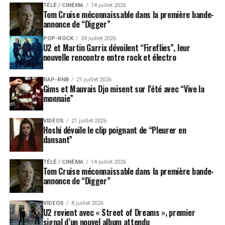
TÉLÉ / CINÉMA
14 juillet 2026
Tom Cruise méconnaissable dans la première bande-
annonce de “Digger”
POP-ROCK
24 juillet 2026
U2 et Martin Garrix dévoilent “Fireflies”, leur
nouvelle rencontre entre rock et électro
RAP-RNB
21 juillet 2026
Gims et Mauvais Djo misent sur l’été avec “Vive la
monnaie”
VIDEOS
21 juillet 2026
Hoshi dévoile le clip poignant de “Pleurer en
dansant”
TÉLÉ / CINÉMA
14 juillet 2026
Tom Cruise méconnaissable dans la première bande-
annonce de “Digger”
VIDEOS
8 juillet 2026
U2 revient avec « Street of Dreams », premier
signal d’un nouvel album attendu