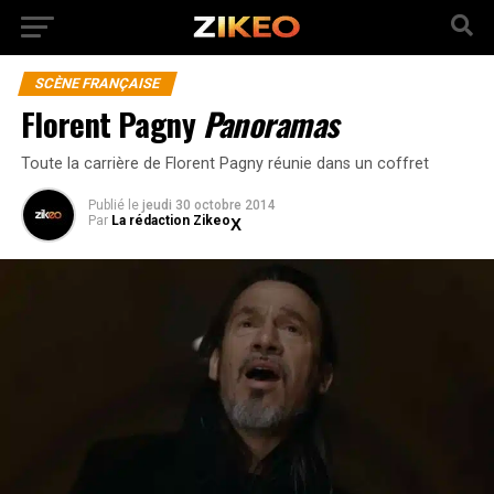
SCÈNE FRANÇAISE
Florent Pagny
Panoramas
Toute la carrière de Florent Pagny réunie dans un coffret
Publié
le
jeudi 30 octobre 2014
Par
La rédaction Zikeo