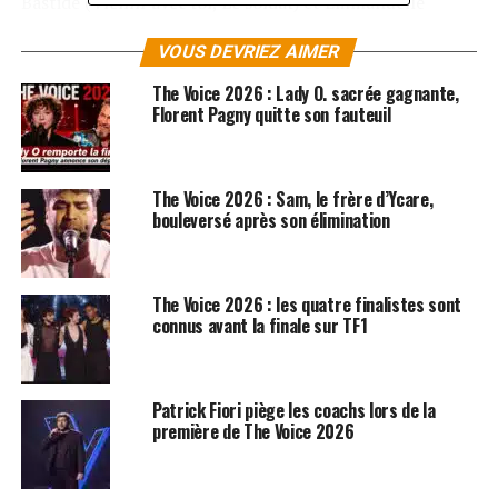
Bastide (
Vieillir avec toi
,
Le soldat
) et Emmanuelle
Cosso-Merad (
Tout et son contraire
,
Abracadabra
). Ces
VOUS DEVRIEZ AIMER
textes inédits nous éclairent sur la personnalité de
l’artiste et sa manière de travailler.
The Voice 2026 : Lady O. sacrée gagnante,
Florent Pagny quitte son fauteuil
LES ALBUMS DE FLORENT PAGNY SONT
DISPONIBLES ICI
The Voice 2026 : Sam, le frère d’Ycare,
bouleversé après son élimination
SUJETS ASSOCIÉS:
FLORENT PAGNY
LIONEL FLORENCE
The Voice 2026 : les quatre finalistes sont
connus avant la finale sur TF1
Patrick Fiori piège les coachs lors de la
première de The Voice 2026