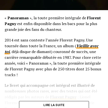
«
Panoramas
», la toute première intégrale de
Florent
Pagny
est enfin disponible dans les bacs pour la plus
grande joie des fans du chanteur.
2014 est sans conteste l’année Florent Pagny. Une
tournée dans toute la France, un album (
Vieillir avec
toi
, déjà disque de diamant) couronné de succès, une
carrière remarquable débutée en 1987. Pour clore cette
année, voici « Panoramas », la toute première intégrale
de Florent Pagny avec plus de 250 titres dont 25 bonus
tracks !
Le livret qui accompagne cet intégral est illustré de
nombreuses photos rares, avec des textes qui ont été
rédigés par les auteurs de
Florent Pagny
: Lionel
Florence (
Ma liberté de penser
,
Savoir aimer
), Marie
LIRE LA SUITE