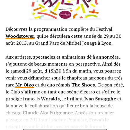
Découvrez la programmation complète du Festival
Woodstower
, qui se déroulera cette année du 29 au 30
août 2015, au Grand Parc de Miribel Jonage à Lyon.
Aux artistes, spectacles et animations déjà annoncées,
s’ajoutent de beaux moments en perspective. Ainsi dès
le samedi 29 août, d 15h30 à 5h du matin, vous pourrez
venir vous déhancher sous le chapiteau aux sons du très
rare
Mr. Oizo
et du duo rémois
The Shoes
. De son côté,
le Club s’affirme en tant que scène électro et s’offre le
prodige français
Worakls
, le brillant
Ivan Smagghe
et
la nouvelle collaboration qui fleure bon la house de
chicago
Claude Aka Fulgeance
. Après son premier
passage en 2010 sur la scène Pépinière,
Fowatile
revient regonflé à bloc avec sa nouvelle formule.