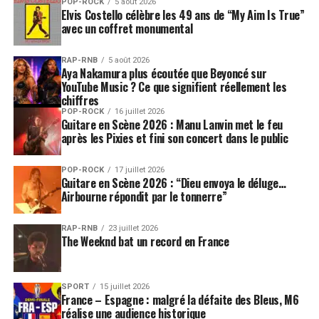
POP-ROCK
5 août 2026
Elvis Costello célèbre les 49 ans de “My Aim Is True”
avec un coffret monumental
RAP-RNB
5 août 2026
Aya Nakamura plus écoutée que Beyoncé sur
YouTube Music ? Ce que signifient réellement les
chiffres
POP-ROCK
16 juillet 2026
Guitare en Scène 2026 : Manu Lanvin met le feu
après les Pixies et fini son concert dans le public
POP-ROCK
17 juillet 2026
Guitare en Scène 2026 : “Dieu envoya le déluge…
Airbourne répondit par le tonnerre”
RAP-RNB
23 juillet 2026
The Weeknd bat un record en France
SPORT
15 juillet 2026
France – Espagne : malgré la défaite des Bleus, M6
réalise une audience historique