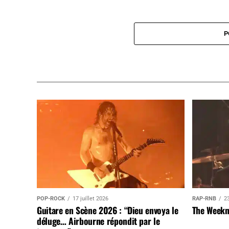
P
POP-ROCK
17 juillet 2026
RAP-RNB
23
Guitare en Scène 2026 : “Dieu envoya le
The Weekn
déluge… Airbourne répondit par le