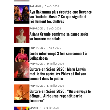
RAP-RNB
5 août 2026
Aya Nakamura plus écoutée que Beyoncé
sur YouTube Music ? Ce que signifient
réellement les chiffres
POP-ROCK
5 août 2026
Ariana Grande confirme sa pause après
sa tournée mondiale
POP-ROCK
3 août 2026
Lorde interrompt 3 fois son concert à
Lollapalooza
POP-ROCK
16 juillet 2026
Guitare en Scène 2026 : Manu Lanvin
met le feu après les Pixies et fini son
concert dans le public
POP-ROCK
17 juillet 2026
Guitare en Scène 2026 : “Dieu envoya le
déluge… Airbourne répondit par le
tonnerre”
SPORT
15 juillet 2026