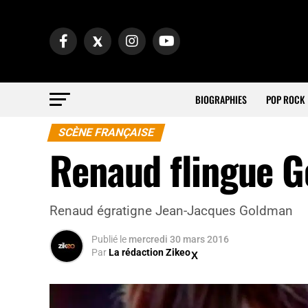
BIOGRAPHIES
POP ROCK
SCÈNE FRANÇAISE
Renaud flingue G
Renaud égratigne Jean-Jacques Goldman
Publié
le
mercredi 30 mars 2016
Par
La rédaction Zikeo