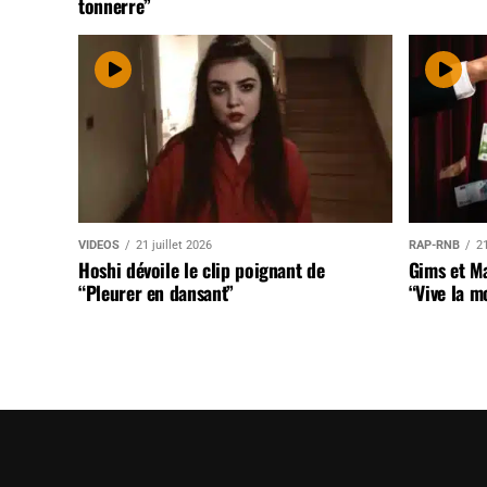
tonnerre”
VIDEOS
21 juillet 2026
RAP-RNB
21
Hoshi dévoile le clip poignant de
Gims et Ma
“Pleurer en dansant”
“Vive la m