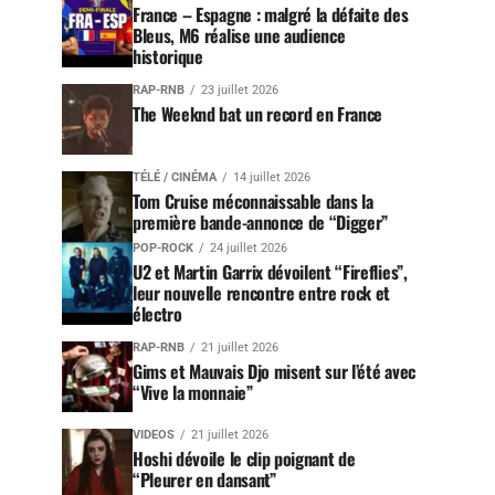
France – Espagne : malgré la défaite des
Bleus, M6 réalise une audience
historique
RAP-RNB
23 juillet 2026
The Weeknd bat un record en France
TÉLÉ / CINÉMA
14 juillet 2026
Tom Cruise méconnaissable dans la
première bande-annonce de “Digger”
POP-ROCK
24 juillet 2026
U2 et Martin Garrix dévoilent “Fireflies”,
leur nouvelle rencontre entre rock et
électro
RAP-RNB
21 juillet 2026
Gims et Mauvais Djo misent sur l’été avec
“Vive la monnaie”
VIDEOS
21 juillet 2026
Hoshi dévoile le clip poignant de
“Pleurer en dansant”