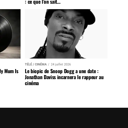
: ce que l’on sait…
TÉLÉ / CINÉMA
24 juillet 2026
My Mum Is
Le biopic de Snoop Dogg a une date :
Jonathan Daviss incarnera le rappeur au
cinéma