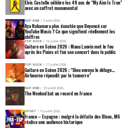
Elvis Costello célèbre les 49 ans de “My Aim Is True”
avec un coffret monumental
RAP-RNB
5 août 2026
Aya Nakamura plus écoutée que Beyoncé sur
YouTube Music ? Ce que signifient réellement les
chiffres
POP-ROCK
16 juillet 2026
Guitare en Scène 2026 : Manu Lanvin met le feu
après les Pixies et fini son concert dans le public
POP-ROCK
17 juillet 2026
Guitare en Scène 2026 : “Dieu envoya le déluge…
Airbourne répondit par le tonnerre”
RAP-RNB
23 juillet 2026
The Weeknd bat un record en France
SPORT
15 juillet 2026
France – Espagne : malgré la défaite des Bleus, M6
réalise une audience historique