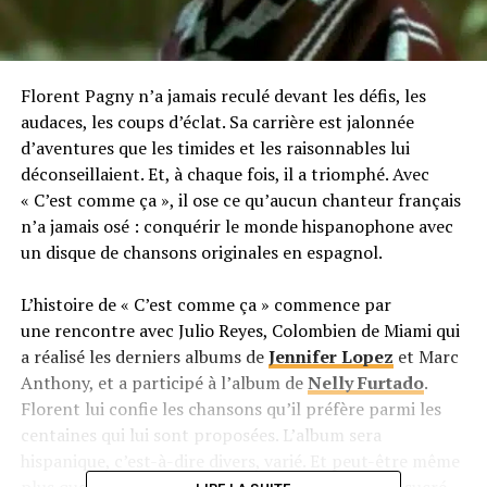
Florent Pagny n’a jamais reculé devant les défis, les
audaces, les coups d’éclat. Sa carrière est jalonnée
d’aventures que les timides et les raisonnables lui
déconseillaient. Et, à chaque fois, il a triomphé. Avec
« C’est comme ça », il ose ce qu’aucun chanteur français
n’a jamais osé : conquérir le monde hispanophone avec
un disque de chansons originales en espagnol.
L’histoire de « C’est comme ça » commence par
une rencontre avec Julio Reyes, Colombien de Miami qui
a réalisé les derniers albums de
Jennifer Lopez
et Marc
Anthony, et a participé à l’album de
Nelly Furtado
.
Florent lui confie les chansons qu’il préfère parmi les
centaines qui lui sont proposées. L’album sera
hispanique, c’est-à-dire divers, varié. Et peut-être même
plus que ses disques français : En la vida est plus sucré