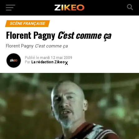
SCÈNE FRANÇAISE
Florent Pagny
C'est comme ça
Florent Pagny
C’est comme ça
Publié
le
mardi 12 mai 2009
Par
La rédaction Zikeo