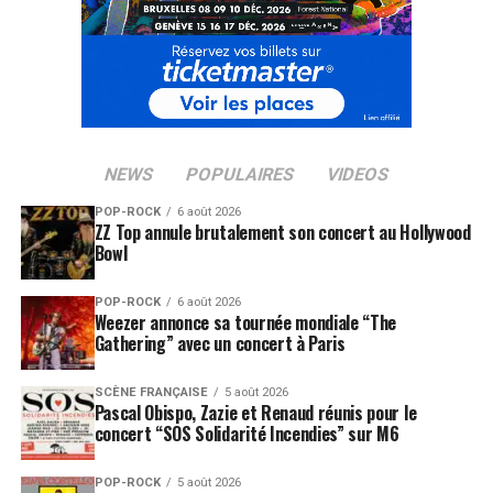
LES ALBUMS DE FLORENT PAGNY SONT DISPONIBLES
ICI
SUJETS ASSOCIÉS:
FLORENT PAGNY
NELLY FURTADO
RAUL PAZ
NEWS
POPULAIRES
VIDEOS
POP-ROCK
6 août 2026
ZZ Top annule brutalement son concert au Hollywood
Bowl
POP-ROCK
6 août 2026
Weezer annonce sa tournée mondiale “The
Gathering” avec un concert à Paris
SCÈNE FRANÇAISE
5 août 2026
Pascal Obispo, Zazie et Renaud réunis pour le
concert “SOS Solidarité Incendies” sur M6
POP-ROCK
5 août 2026