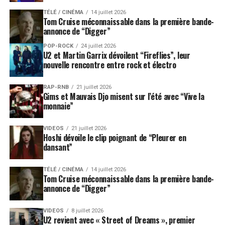
TÉLÉ / CINÉMA
14 juillet 2026
Tom Cruise méconnaissable dans la première bande-
annonce de “Digger”
POP-ROCK
24 juillet 2026
U2 et Martin Garrix dévoilent “Fireflies”, leur
nouvelle rencontre entre rock et électro
RAP-RNB
21 juillet 2026
Gims et Mauvais Djo misent sur l’été avec “Vive la
monnaie”
VIDEOS
21 juillet 2026
Hoshi dévoile le clip poignant de “Pleurer en
dansant”
TÉLÉ / CINÉMA
14 juillet 2026
Tom Cruise méconnaissable dans la première bande-
annonce de “Digger”
VIDEOS
8 juillet 2026
U2 revient avec « Street of Dreams », premier