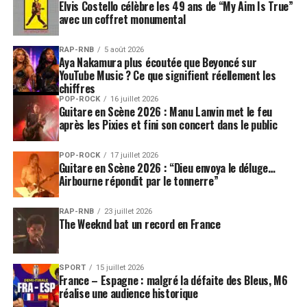
Elvis Costello célèbre les 49 ans de “My Aim Is True”
avec un coffret monumental
RAP-RNB
5 août 2026
Aya Nakamura plus écoutée que Beyoncé sur
YouTube Music ? Ce que signifient réellement les
chiffres
POP-ROCK
16 juillet 2026
Guitare en Scène 2026 : Manu Lanvin met le feu
après les Pixies et fini son concert dans le public
POP-ROCK
17 juillet 2026
Guitare en Scène 2026 : “Dieu envoya le déluge…
Airbourne répondit par le tonnerre”
RAP-RNB
23 juillet 2026
The Weeknd bat un record en France
SPORT
15 juillet 2026
France – Espagne : malgré la défaite des Bleus, M6
réalise une audience historique