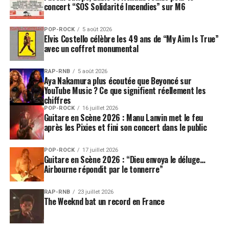
concert “SOS Solidarité Incendies” sur M6
POP-ROCK
5 août 2026
Elvis Costello célèbre les 49 ans de “My Aim Is True”
avec un coffret monumental
RAP-RNB
5 août 2026
Aya Nakamura plus écoutée que Beyoncé sur
YouTube Music ? Ce que signifient réellement les
chiffres
POP-ROCK
16 juillet 2026
Guitare en Scène 2026 : Manu Lanvin met le feu
après les Pixies et fini son concert dans le public
POP-ROCK
17 juillet 2026
Guitare en Scène 2026 : “Dieu envoya le déluge…
Airbourne répondit par le tonnerre”
RAP-RNB
23 juillet 2026
The Weeknd bat un record en France