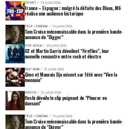
SPORT
15 juillet 2026
France – Espagne : malgré la défaite des Bleus, M6
réalise une audience historique
TÉLÉ / CINÉMA
14 juillet 2026
Tom Cruise méconnaissable dans la première bande-
annonce de “Digger”
POP-ROCK
24 juillet 2026
U2 et Martin Garrix dévoilent “Fireflies”, leur
nouvelle rencontre entre rock et électro
RAP-RNB
21 juillet 2026
Gims et Mauvais Djo misent sur l’été avec “Vive la
monnaie”
VIDEOS
21 juillet 2026
Hoshi dévoile le clip poignant de “Pleurer en
dansant”
TÉLÉ / CINÉMA
14 juillet 2026
Tom Cruise méconnaissable dans la première bande-
annonce de “Digger”