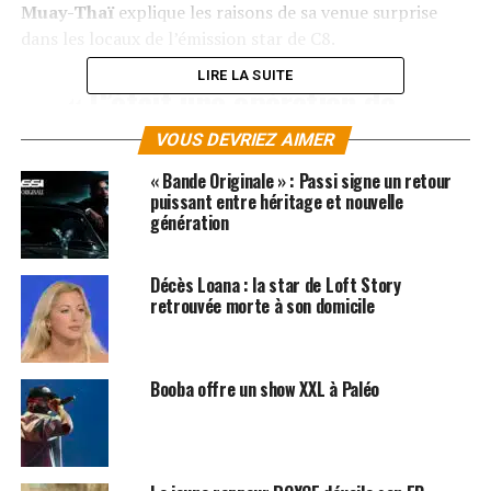
Muay-Thaï
explique les raisons de sa venue surprise
dans les locaux de l’émission star de C8.
LIRE LA SUITE
« C’était une opération de
débusquage. Depuis des
VOUS DEVRIEZ AIMER
années Booba s’invente des
« Bande Originale » : Passi signe un retour
vies. Il se fait passer pour
puissant entre héritage et nouvelle
génération
le porte-drapeau de la
banlieue, alors qu’il n’est
Décès Loana : la star de Loft Story
retrouvée morte à son domicile
qu’une caricature des
cités »
Booba offre un show XXL à Paléo
En froid avec Booba depuis 2016,
Patrice Quarteron
déclare en avoir plus que marre de subir les affronts du
rappeur sur les réseaux sociaux. «
Depuis quelques