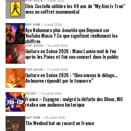
POP-ROCK
5 août 2026
Elvis Costello célèbre les 49 ans de “My Aim Is True”
avec un coffret monumental
RAP-RNB
5 août 2026
Aya Nakamura plus écoutée que Beyoncé sur
YouTube Music ? Ce que signifient réellement les
chiffres
POP-ROCK
16 juillet 2026
Guitare en Scène 2026 : Manu Lanvin met le feu
après les Pixies et fini son concert dans le public
POP-ROCK
17 juillet 2026
Guitare en Scène 2026 : “Dieu envoya le déluge…
Airbourne répondit par le tonnerre”
SPORT
15 juillet 2026
France – Espagne : malgré la défaite des Bleus, M6
réalise une audience historique
RAP-RNB
23 juillet 2026
The Weeknd bat un record en France