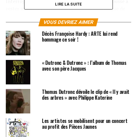
Interrogée par le magazine sur la raison qui la pousse à
LIRE LA SUITE
rester mariée, Françoise Hardy répond sans langue de
bois : «
Ça ne veut rien dire à mes yeux, c’est plus pour
VOUS DEVRIEZ AIMER
des raisons fiscales, notariales »
, avant d’ajouter : «
Jacques est le père de mon fils, je suis la mère de son fils,
Décès Françoise Hardy : ARTE lui rend
il est l’homme de ma vie. Il n’y en a pas deux. C’est lui »
.
hommage ce soir !
Découvrez plus de détails sur cette relation si
particulière, dans la vidéo ci-dessous !
« Dutronc & Dutronc » : l’album de Thomas
avec son père Jacques
LES ALBUMS DE
FRANÇOISE HARDY
SONT
DISPONIBLES SUR
ITUNES
ET
AMAZON
SUJETS ASSOCIÉS:
FRANCOISE HARDY
JACQUES DUTRONC
Thomas Dutronc dévoile le clip de « Il y avait
THOMAS DUTRONC
des arbres » avec Philippe Katerine
Les artistes se mobilisent pour un concert
au profit des Pièces Jaunes