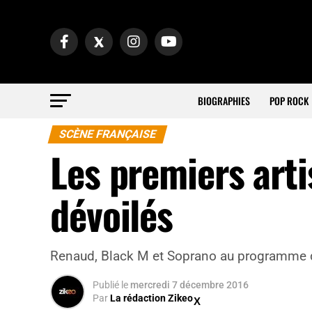
BIOGRAPHIES
POP ROCK
SCÈNE FRANÇAISE
Les premiers arti
dévoilés
Renaud, Black M et Soprano au programme 
Publié
le
mercredi 7 décembre 2016
Par
La rédaction Zikeo