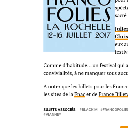
spéct
sacré
Julie
Chri
eux a
festi
Comme d’habitude… un festival qui as
convivialités, à ne manquer sous aucu
A noter que les billets pour les Franco
les sites de la
Fnac
et de
France Billet
SUJETS ASSOCIÉS:
BLACK M
FRANCOFOLIE
VIANNEY