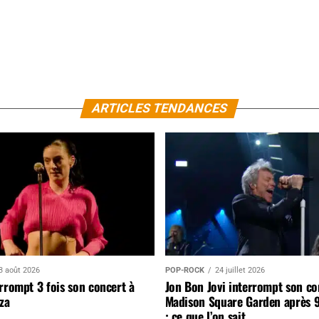
ARTICLES TENDANCES
3 août 2026
POP-ROCK
24 juillet 2026
rrompt 3 fois son concert à
Jon Bon Jovi interrompt son co
za
Madison Square Garden après 
: ce que l’on sait…