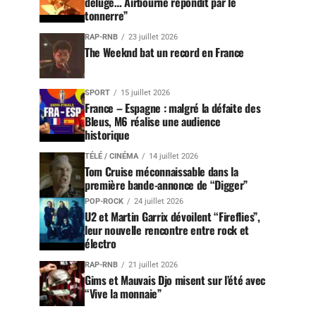
déluge… Airbourne répondit par le
tonnerre”
RAP-RNB
23 juillet 2026
The Weeknd bat un record en France
SPORT
15 juillet 2026
France – Espagne : malgré la défaite des
Bleus, M6 réalise une audience
historique
TÉLÉ / CINÉMA
14 juillet 2026
Tom Cruise méconnaissable dans la
première bande-annonce de “Digger”
POP-ROCK
24 juillet 2026
U2 et Martin Garrix dévoilent “Fireflies”,
leur nouvelle rencontre entre rock et
électro
RAP-RNB
21 juillet 2026
Gims et Mauvais Djo misent sur l’été avec
“Vive la monnaie”