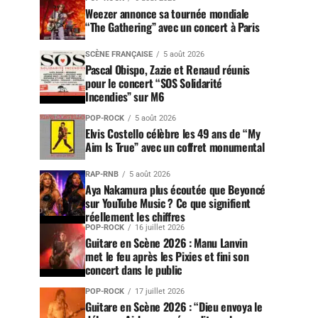
Weezer annonce sa tournée mondiale
“The Gathering” avec un concert à Paris
SCÈNE FRANÇAISE
5 août 2026
Pascal Obispo, Zazie et Renaud réunis
pour le concert “SOS Solidarité
Incendies” sur M6
POP-ROCK
5 août 2026
Elvis Costello célèbre les 49 ans de “My
Aim Is True” avec un coffret monumental
RAP-RNB
5 août 2026
Aya Nakamura plus écoutée que Beyoncé
sur YouTube Music ? Ce que signifient
réellement les chiffres
POP-ROCK
16 juillet 2026
Guitare en Scène 2026 : Manu Lanvin
met le feu après les Pixies et fini son
concert dans le public
POP-ROCK
17 juillet 2026
Guitare en Scène 2026 : “Dieu envoya le