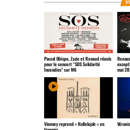
V
Pascal Obispo, Zazie et Renaud réunis
Renaud
pour le concert “SOS Solidarité
excepti
Incendies” sur M6
mai 20
Vianney reprend « Hallelujah » en
Véroni
français