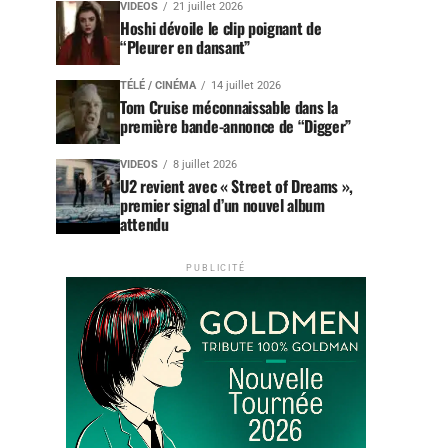
VIDEOS
21 juillet 2026
Hoshi dévoile le clip poignant de
“Pleurer en dansant”
TÉLÉ / CINÉMA
14 juillet 2026
Tom Cruise méconnaissable dans la
première bande-annonce de “Digger”
VIDEOS
8 juillet 2026
U2 revient avec « Street of Dreams »,
premier signal d’un nouvel album
attendu
PUBLICITÉ