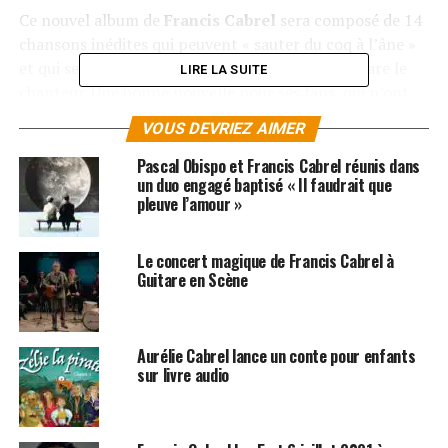
Ce nouvel album de
Francis Cabrel
sera composé de 14
chansons inédites qui peuvent « sauter du coq à l’âne »
et qui se « répondent et qui rebondissent », déclare le
LIRE LA SUITE
chanteur. Une bonne nouvelle pour ses fans, qui n’ont
plus que quelques mois à patienter.
VOUS DEVRIEZ AIMER
LES ALBUMS DE FRANCIS CABREL SONT
Pascal Obispo et Francis Cabrel réunis dans
un duo engagé baptisé « Il faudrait que
DISPONIBLES ICI
pleuve l’amour »
SUJETS ASSOCIÉS:
FRANCIS CABREL
Le concert magique de Francis Cabrel à
Guitare en Scène
Aurélie Cabrel lance un conte pour enfants
sur livre audio