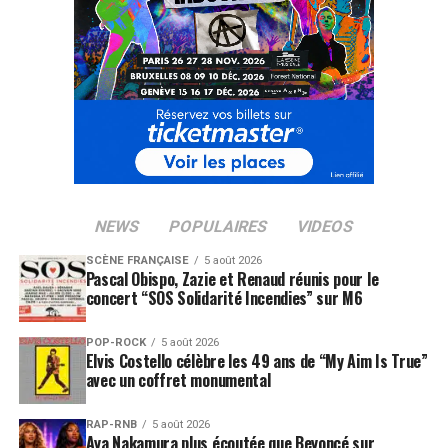
NEWS
POPULAIRES
VIDEOS
SCÈNE FRANÇAISE
5 août 2026
Pascal Obispo, Zazie et Renaud réunis pour le
concert “SOS Solidarité Incendies” sur M6
POP-ROCK
5 août 2026
Elvis Costello célèbre les 49 ans de “My Aim Is True”
avec un coffret monumental
RAP-RNB
5 août 2026
Aya Nakamura plus écoutée que Beyoncé sur