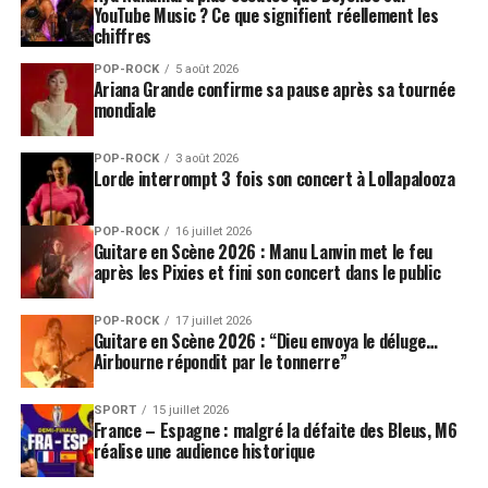
YouTube Music ? Ce que signifient réellement les
chiffres
POP-ROCK
5 août 2026
Ariana Grande confirme sa pause après sa tournée
mondiale
POP-ROCK
3 août 2026
Lorde interrompt 3 fois son concert à Lollapalooza
POP-ROCK
16 juillet 2026
Guitare en Scène 2026 : Manu Lanvin met le feu
après les Pixies et fini son concert dans le public
POP-ROCK
17 juillet 2026
Guitare en Scène 2026 : “Dieu envoya le déluge…
Airbourne répondit par le tonnerre”
SPORT
15 juillet 2026
France – Espagne : malgré la défaite des Bleus, M6
réalise une audience historique