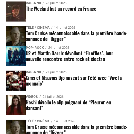
RAP-RNB
23 juillet 2026
The Weeknd bat un record en France
TÉLÉ / CINÉMA
14 juillet 2026
Tom Cruise méconnaissable dans la première bande-
annonce de “Digger”
POP-ROCK
24 juillet 2026
U2 et Martin Garrix dévoilent “Fireflies”, leur
nouvelle rencontre entre rock et électro
RAP-RNB
21 juillet 2026
Gims et Mauvais Djo misent sur l’été avec “Vive la
monnaie”
VIDEOS
21 juillet 2026
Hoshi dévoile le clip poignant de “Pleurer en
dansant”
TÉLÉ / CINÉMA
14 juillet 2026
Tom Cruise méconnaissable dans la première bande-
annonce de “Digger”