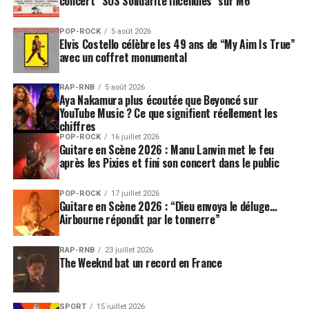
concert “SOS Solidarité Incendies” sur M6
POP-ROCK
5 août 2026
Elvis Costello célèbre les 49 ans de “My Aim Is True”
avec un coffret monumental
RAP-RNB
5 août 2026
Aya Nakamura plus écoutée que Beyoncé sur
YouTube Music ? Ce que signifient réellement les
chiffres
POP-ROCK
16 juillet 2026
Guitare en Scène 2026 : Manu Lanvin met le feu
après les Pixies et fini son concert dans le public
POP-ROCK
17 juillet 2026
Guitare en Scène 2026 : “Dieu envoya le déluge…
Airbourne répondit par le tonnerre”
RAP-RNB
23 juillet 2026
The Weeknd bat un record en France
SPORT
15 juillet 2026