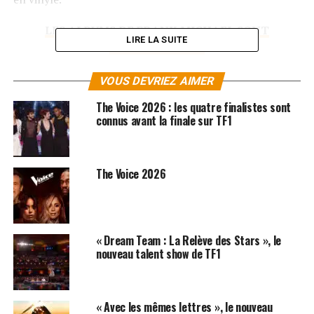
LES ALBUMS DE FRANK MICHAEL SONT
LIRE LA SUITE
DISPONIBLES ICI
VOUS DEVRIEZ AIMER
SUJETS ASSOCIÉS:
FRANK MICHAEL
LARA FABIAN
The Voice 2026 : les quatre finalistes sont
connus avant la finale sur TF1
The Voice 2026
« Dream Team : La Relève des Stars », le
nouveau talent show de TF1
« Avec les mêmes lettres », le nouveau