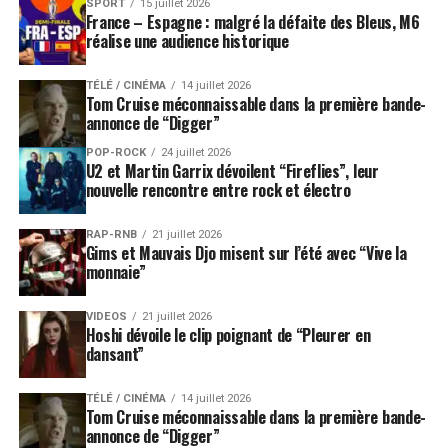
SPORT
15 juillet 2026
France – Espagne : malgré la défaite des Bleus, M6
réalise une audience historique
TÉLÉ / CINÉMA
14 juillet 2026
Tom Cruise méconnaissable dans la première bande-
annonce de “Digger”
POP-ROCK
24 juillet 2026
U2 et Martin Garrix dévoilent “Fireflies”, leur
nouvelle rencontre entre rock et électro
RAP-RNB
21 juillet 2026
Gims et Mauvais Djo misent sur l’été avec “Vive la
monnaie”
VIDEOS
21 juillet 2026
Hoshi dévoile le clip poignant de “Pleurer en
dansant”
TÉLÉ / CINÉMA
14 juillet 2026
Tom Cruise méconnaissable dans la première bande-
annonce de “Digger”