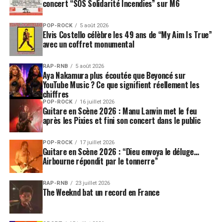
concert “SOS Solidarité Incendies” sur M6
POP-ROCK
5 août 2026
Elvis Costello célèbre les 49 ans de “My Aim Is True”
avec un coffret monumental
RAP-RNB
5 août 2026
Aya Nakamura plus écoutée que Beyoncé sur
YouTube Music ? Ce que signifient réellement les
chiffres
POP-ROCK
16 juillet 2026
Guitare en Scène 2026 : Manu Lanvin met le feu
après les Pixies et fini son concert dans le public
POP-ROCK
17 juillet 2026
Guitare en Scène 2026 : “Dieu envoya le déluge…
Airbourne répondit par le tonnerre”
RAP-RNB
23 juillet 2026
The Weeknd bat un record en France