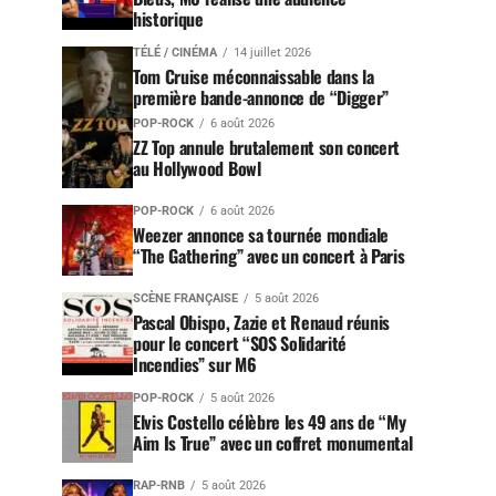
historique
TÉLÉ / CINÉMA
14 juillet 2026
Tom Cruise méconnaissable dans la
première bande-annonce de “Digger”
POP-ROCK
6 août 2026
ZZ Top annule brutalement son concert
au Hollywood Bowl
POP-ROCK
6 août 2026
Weezer annonce sa tournée mondiale
“The Gathering” avec un concert à Paris
SCÈNE FRANÇAISE
5 août 2026
Pascal Obispo, Zazie et Renaud réunis
pour le concert “SOS Solidarité
Incendies” sur M6
POP-ROCK
5 août 2026
Elvis Costello célèbre les 49 ans de “My
Aim Is True” avec un coffret monumental
RAP-RNB
5 août 2026