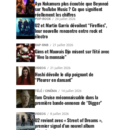
Aya Nakamura plus écoutée que Beyoncé
sur YouTube Music ? Ce que signifient
réellement les chiffres
POP-ROCK
24 juillet 2026
U2 et Martin Garrix dévoilent “Fireflies”,
leur nouvelle rencontre entre rock et
électro
RAP-RNB
21 juillet 2026
Gims et Mauvais Djo misent sur l’été avec
“Vive la monnaie”
VIDEOS
21 juillet 2026
Hoshi dévoile le clip poignant de
“Pleurer en dansant”
TÉLÉ / CINÉMA
14 juillet 2026
Tom Cruise méconnaissable dans la
première bande-annonce de “Digger”
VIDEOS
8 juillet 2026
U2 revient avec « Street of Dreams »,
premier signal d’un nouvel album