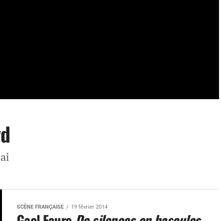
vd
ai
SCÈNE FRANÇAISE
19 février 2014
Gael Faure
De silences en bascules