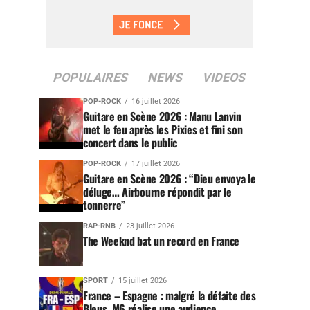
POPULAIRES
NEWS
VIDEOS
POP-ROCK
16 juillet 2026
Guitare en Scène 2026 : Manu Lanvin
met le feu après les Pixies et fini son
concert dans le public
POP-ROCK
17 juillet 2026
Guitare en Scène 2026 : “Dieu envoya le
déluge… Airbourne répondit par le
tonnerre”
RAP-RNB
23 juillet 2026
The Weeknd bat un record en France
SPORT
15 juillet 2026
France – Espagne : malgré la défaite des
Bleus, M6 réalise une audience