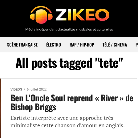
SCÈNE FRANÇAISE
ÉLECTRO
RAP / HIP-HOP
TÉLÉ / CINÉMA
P
All posts tagged "tete"
VIDEOS
6 juillet 2022
Ben L’Oncle Soul reprend « River » de
Bishop Briggs
L'artiste interprète avec une approche très
minimaliste cette chanson d’amour en anglais.