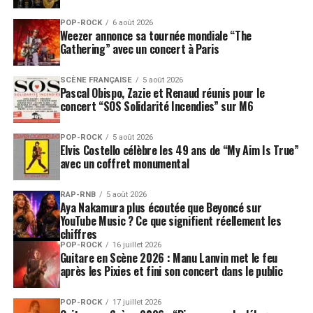
POP-ROCK
6 août 2026
Weezer annonce sa tournée mondiale “The
Gathering” avec un concert à Paris
SCÈNE FRANÇAISE
5 août 2026
Pascal Obispo, Zazie et Renaud réunis pour le
concert “SOS Solidarité Incendies” sur M6
POP-ROCK
5 août 2026
Elvis Costello célèbre les 49 ans de “My Aim Is True”
avec un coffret monumental
RAP-RNB
5 août 2026
Aya Nakamura plus écoutée que Beyoncé sur
YouTube Music ? Ce que signifient réellement les
chiffres
POP-ROCK
16 juillet 2026
Guitare en Scène 2026 : Manu Lanvin met le feu
après les Pixies et fini son concert dans le public
POP-ROCK
17 juillet 2026