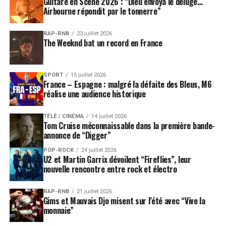
Guitare en Scène 2026 : “Dieu envoya le déluge…
Airbourne répondit par le tonnerre”
RAP-RNB
23 juillet 2026
The Weeknd bat un record en France
SPORT
15 juillet 2026
France – Espagne : malgré la défaite des Bleus, M6
réalise une audience historique
TÉLÉ / CINÉMA
14 juillet 2026
Tom Cruise méconnaissable dans la première bande-
annonce de “Digger”
POP-ROCK
24 juillet 2026
U2 et Martin Garrix dévoilent “Fireflies”, leur
nouvelle rencontre entre rock et électro
RAP-RNB
21 juillet 2026
Gims et Mauvais Djo misent sur l’été avec “Vive la
monnaie”