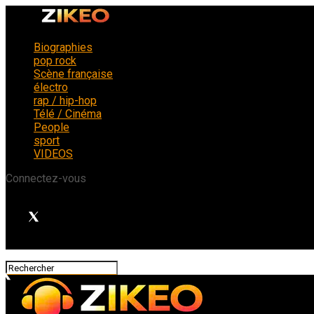
Biographies
pop rock
Scène française
électro
rap / hip-hop
Télé / Cinéma
People
sport
VIDEOS
Connectez-vous