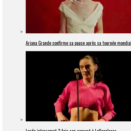
Ariana Grande confirme sa pause après sa tournée mondia
Lorde interrompt 3 fois son concert à Lollapalooza