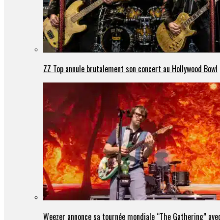
ZZ Top annule brutalement son concert au Hollywood Bowl
Weezer annonce sa tournée mondiale “The Gathering” avec