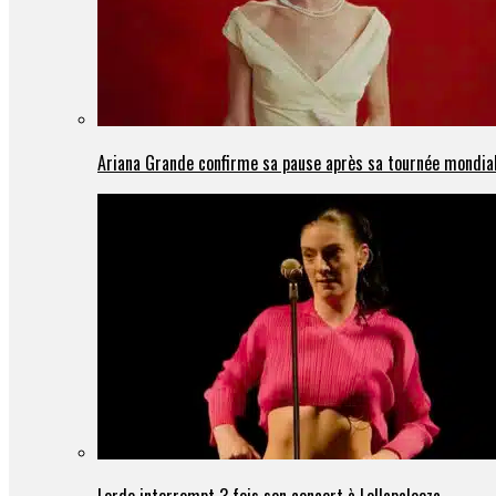
Ariana Grande confirme sa pause après sa tournée mondia
Lorde interrompt 3 fois son concert à Lollapalooza