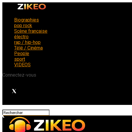
Biographies
pop rock
Scène française
électro
rap / hip-hop
Télé / Cinéma
People
sport
VIDEOS
Connectez-vous