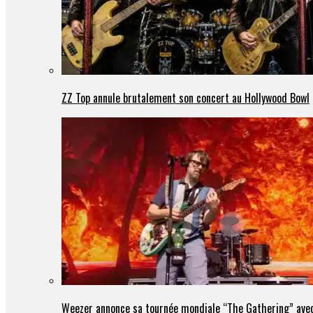
ZZ Top annule brutalement son concert au Hollywood Bowl
Weezer annonce sa tournée mondiale “The Gathering” avec