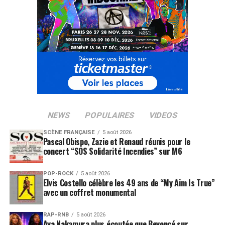
NEWS
POPULAIRES
VIDEOS
SCÈNE FRANÇAISE
5 août 2026
Pascal Obispo, Zazie et Renaud réunis pour le
concert “SOS Solidarité Incendies” sur M6
POP-ROCK
5 août 2026
Elvis Costello célèbre les 49 ans de “My Aim Is True”
avec un coffret monumental
RAP-RNB
5 août 2026
Aya Nakamura plus écoutée que Beyoncé sur