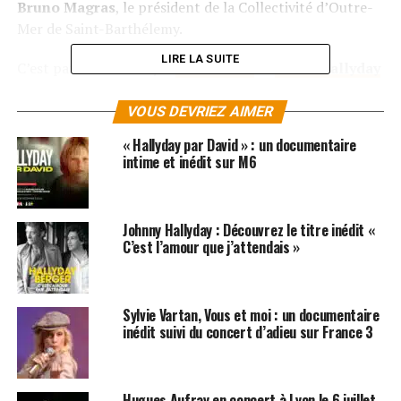
Bruno Magras
, le président de la Collectivité d’Outre-
Mer de Saint-Barthélemy.
LIRE LA SUITE
C’est par les médias que
Laura Smet
et
David Hallyday
ont découvert que la dépouille de leur père allait être
exhumé comme l’ont indiqués leurs avocats : «
Laura est
VOUS DEVRIEZ AIMER
extrêmement choquée
», a confié Maître Hervé Témime.
« Hallyday par David » : un documentaire
«
David n’était pas plus au courant
», ajoutent les
intime et inédit sur M6
avocats du chanteur.
LES ALBUMS DE JOHNNY HALLYDAY SONT
Johnny Hallyday : Découvrez le titre inédit «
DISPONIBLES ICI
C’est l’amour que j’attendais »
SUJETS ASSOCIÉS:
DAVID HALLYDAY
JOHNNY HALLYDAY
LAETICIA HALLYDAY
LAURA SMET
SAINT BARTHELEMY
Sylvie Vartan, Vous et moi : un documentaire
inédit suivi du concert d’adieu sur France 3
Hugues Aufray en concert à Lyon le 6 juillet