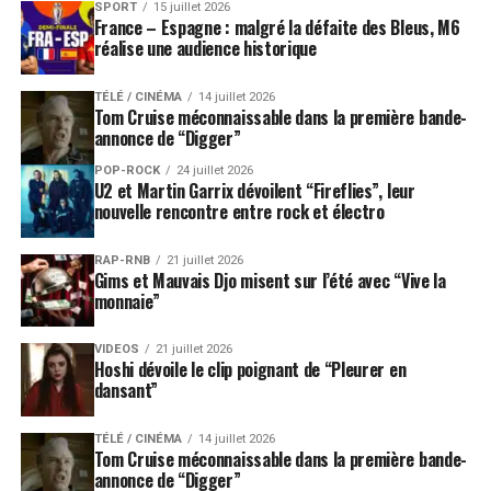
SPORT
15 juillet 2026
France – Espagne : malgré la défaite des Bleus, M6
réalise une audience historique
TÉLÉ / CINÉMA
14 juillet 2026
Tom Cruise méconnaissable dans la première bande-
annonce de “Digger”
POP-ROCK
24 juillet 2026
U2 et Martin Garrix dévoilent “Fireflies”, leur
nouvelle rencontre entre rock et électro
RAP-RNB
21 juillet 2026
Gims et Mauvais Djo misent sur l’été avec “Vive la
monnaie”
VIDEOS
21 juillet 2026
Hoshi dévoile le clip poignant de “Pleurer en
dansant”
TÉLÉ / CINÉMA
14 juillet 2026
Tom Cruise méconnaissable dans la première bande-
annonce de “Digger”