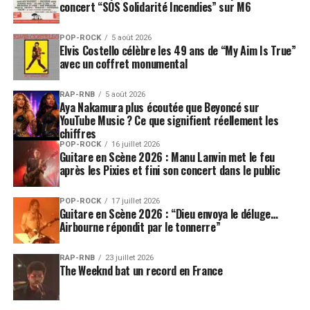
concert “SOS Solidarité Incendies” sur M6
POP-ROCK
5 août 2026
Elvis Costello célèbre les 49 ans de “My Aim Is True”
avec un coffret monumental
RAP-RNB
5 août 2026
Aya Nakamura plus écoutée que Beyoncé sur
YouTube Music ? Ce que signifient réellement les
chiffres
POP-ROCK
16 juillet 2026
Guitare en Scène 2026 : Manu Lanvin met le feu
après les Pixies et fini son concert dans le public
POP-ROCK
17 juillet 2026
Guitare en Scène 2026 : “Dieu envoya le déluge…
Airbourne répondit par le tonnerre”
RAP-RNB
23 juillet 2026
The Weeknd bat un record en France