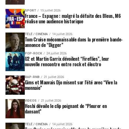
SPORT
15 juillet 2026
France – Espagne : malgré la défaite des Bleus, M6
réalise une audience historique
TÉLÉ / CINÉMA
14 juillet 2026
Tom Cruise méconnaissable dans la première bande-
annonce de “Digger”
POP-ROCK
24 juillet 2026
U2 et Martin Garrix dévoilent “Fireflies”, leur
nouvelle rencontre entre rock et électro
RAP-RNB
21 juillet 2026
Gims et Mauvais Djo misent sur l’été avec “Vive la
monnaie”
VIDEOS
21 juillet 2026
Hoshi dévoile le clip poignant de “Pleurer en
dansant”
TÉLÉ / CINÉMA
14 juillet 2026