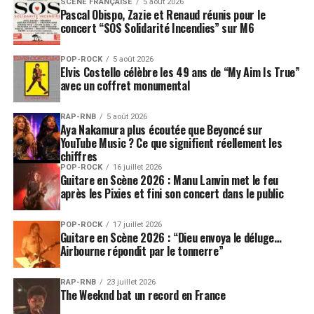
SCÈNE FRANÇAISE
5 août 2026
Pascal Obispo, Zazie et Renaud réunis pour le
concert “SOS Solidarité Incendies” sur M6
POP-ROCK
5 août 2026
Elvis Costello célèbre les 49 ans de “My Aim Is True”
avec un coffret monumental
RAP-RNB
5 août 2026
Aya Nakamura plus écoutée que Beyoncé sur
YouTube Music ? Ce que signifient réellement les
chiffres
POP-ROCK
16 juillet 2026
Guitare en Scène 2026 : Manu Lanvin met le feu
après les Pixies et fini son concert dans le public
POP-ROCK
17 juillet 2026
Guitare en Scène 2026 : “Dieu envoya le déluge…
Airbourne répondit par le tonnerre”
RAP-RNB
23 juillet 2026
The Weeknd bat un record en France