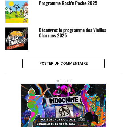
SUJETS ASSOCIÉS:
FESTIVALS
TRAVERSES MUSICALES
Programme Rock’n Poche 2025
Découvrez le programme des Vieilles
Charrues 2025
POSTER UN COMMENTAIRE
PUBLICITÉ