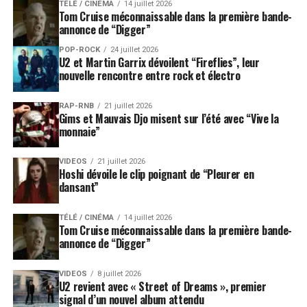
TÉLÉ / CINÉMA
14 juillet 2026
Tom Cruise méconnaissable dans la première bande-
annonce de “Digger”
POP-ROCK
24 juillet 2026
U2 et Martin Garrix dévoilent “Fireflies”, leur
nouvelle rencontre entre rock et électro
RAP-RNB
21 juillet 2026
Gims et Mauvais Djo misent sur l’été avec “Vive la
monnaie”
VIDEOS
21 juillet 2026
Hoshi dévoile le clip poignant de “Pleurer en
dansant”
TÉLÉ / CINÉMA
14 juillet 2026
Tom Cruise méconnaissable dans la première bande-
annonce de “Digger”
VIDEOS
8 juillet 2026
U2 revient avec « Street of Dreams », premier
signal d’un nouvel album attendu