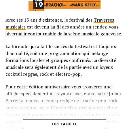
Avec ses 15 ans d’existence, le festival des
Traverses
musicales
est devenu au fil des années un rendez-vous
hivernal incontournable de la scène musicale genevoise.
La formule qui a fait le succès du festival est toujours
d’actualité, soit une programmation qui mélange
formations locales et groupes confirmés. La diversité
musicale sera également de la partie avec un joyeux
cocktail reggae, rock et électro-pop.
Pour cette édition anniversaire vous trouverez une
affiche spécialement attrayante avec entre autre Julian
Perretta, nouveau jeune prodige de la scène pop-rock
anglo- saxonne, avec
Wonder Why
, premier extrait de
son premier album « Stitch me up », le chanteur révèle
un sens mélodique et des arrangements aussi précieux
LIRE LA SUITE
qu’imparables, un groove et une explosivité